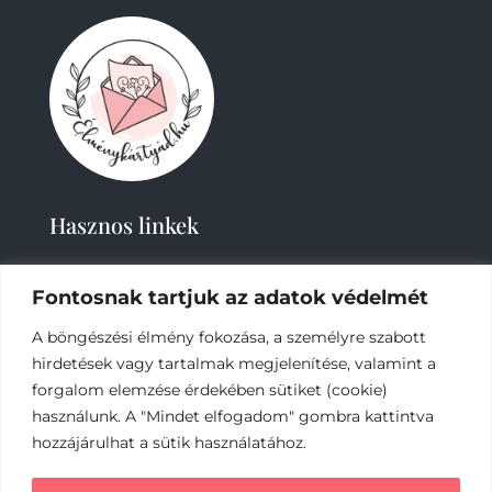
Hasznos linkek
Fontosnak tartjuk az adatok védelmét
A böngészési élmény fokozása, a személyre szabott
hirdetések vagy tartalmak megjelenítése, valamint a
forgalom elemzése érdekében sütiket (cookie)
használunk. A "Mindet elfogadom" gombra kattintva
2019-
2023 – Élménykártyád-Nagy Tímea © Minden
jog fenntartva.
hozzájárulhat a sütik használatához.
Az online fizetést a Barion Payment Zrt. biztosítja,