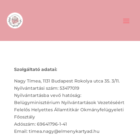
Szolgáltató adatai:
Nagy Tímea, 1131 Budapest Rokolya utca 35. 3/11.
Nyilvántartási szám: 53477019
Nyilvántartásba vevő hatóság:
Belügyminisztérium Nyilvántartások Vezetéséért
Felelős Helyettes Államtitkár Okmányfelügyeleti
Főosztály
Adószám: 69641796-1-41
Email: timea.nagy@elmenykartyad.hu