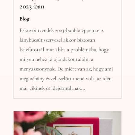
2023-ban
Blog
Esküvői trendek 2023-banHa éppen te is
lánybúcsút szervezel akkor biztosan
belefutottál már abba a problémába, hogy
milyen nehéz jó ajándékot találni a
menyasszonynak. De miért van az, hogy ami
még néhány évvel ezelőtt menő volt, az idén
már cikinek és idejétmúltnak...