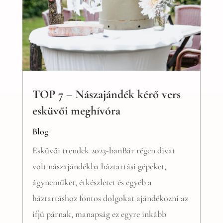
TOP 7 – Nászajándék kérő vers
esküvői meghívóra
Blog
Esküvői trendek 2023-banBár régen divat
volt nászajándékba háztartási gépeket,
ágyneműket, étkészletet és egyéb a
háztartáshoz fontos dolgokat ajándékozni az
ifjú párnak, manapság ez egyre inkább