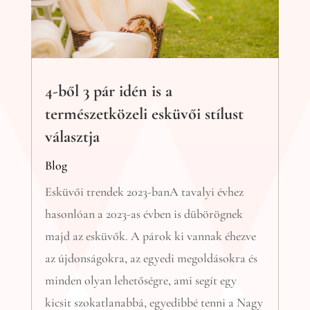
4-ből 3 pár idén is a
természetközeli esküvői stílust
választja
Blog
Esküvői trendek 2023-banA tavalyi évhez
hasonlóan a 2023-as évben is dübörögnek
majd az esküvők. A párok ki vannak éhezve
az újdonságokra, az egyedi megoldásokra és
minden olyan lehetőségre, ami segít egy
kicsit szokatlanabbá, egyedibbé tenni a Nagy