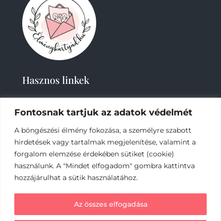
Hasznos linkek
Fontosnak tartjuk az adatok védelmét
A böngészési élmény fokozása, a személyre szabott
hirdetések vagy tartalmak megjelenítése, valamint a
forgalom elemzése érdekében sütiket (cookie)
használunk. A "Mindet elfogadom" gombra kattintva
2019-
2023 – Élménykártyád-Nagy Tímea © Minden
jog fenntartva.
hozzájárulhat a sütik használatához.
Az online fizetést a Barion Payment Zrt. biztosítja,
Az összes elfogadása
MNB engedély száma: H-EN-I-1064/2013