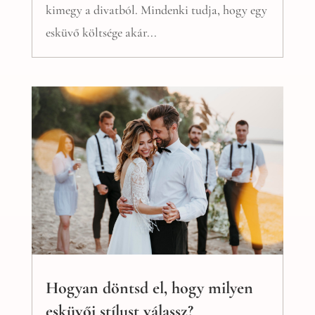
kimegy a divatból. Mindenki tudja, hogy egy
esküvő költsége akár...
Hogyan döntsd el, hogy milyen
esküvői stílust válassz?