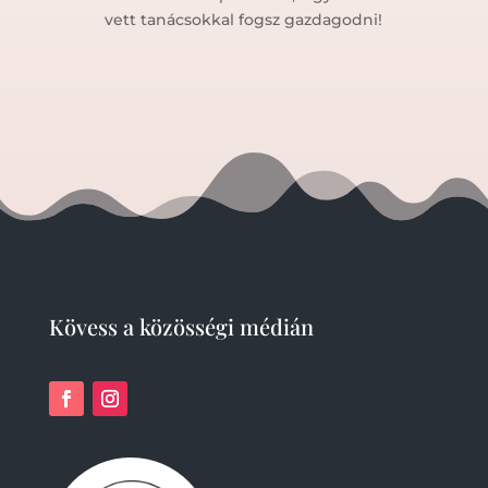
vett tanácsokkal fogsz gazdagodni!
Kövess a közösségi médián