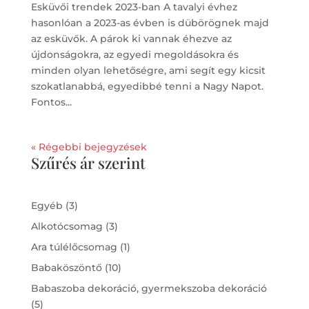
Esküvői trendek 2023-ban A tavalyi évhez
hasonlóan a 2023-as évben is dübörögnek majd
az esküvők. A párok ki vannak éhezve az
újdonságokra, az egyedi megoldásokra és
minden olyan lehetőségre, ami segít egy kicsit
szokatlanabbá, egyedibbé tenni a Nagy Napot.
Fontos...
« Régebbi bejegyzések
Szűrés ár szerint
3
Egyéb
3
products
3
Alkotócsomag
3
products
1
Ara túlélőcsomag
1
product
10
Babaköszöntő
10
products
Babaszoba dekoráció, gyermekszoba dekoráció
5
5