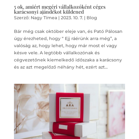
5 ok, amiért megéri vállalkozóként céges
karácsonyi ajándékot küldened
Szerző:
Nagy Tímea
|
2023. 10. 7.
|
Blog
Bár még csak október eleje van, és Pató Pálosan
úgy érezheted, hogy “ Ejj ráérünk arra még”, a
valóság az, hogy lehet, hogy már most el vagy
késve vele. A legtöbb vállalkozónak és
cégvezetőnek kiemelkedő időszaka a karácsony
és az azt megelőző néhány hét, ezért azt...