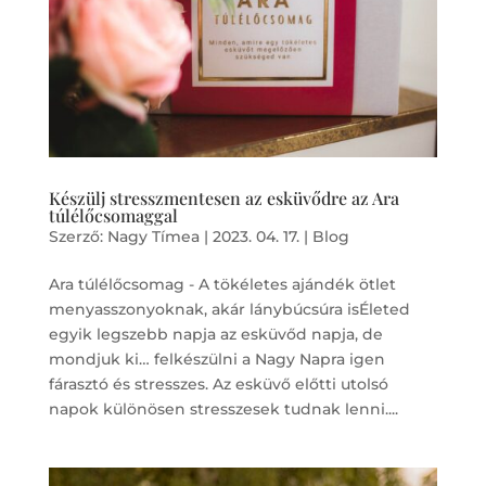
Készülj stresszmentesen az esküvődre az Ara
túlélőcsomaggal
Szerző:
Nagy Tímea
|
2023. 04. 17.
|
Blog
Ara túlélőcsomag - A tökéletes ajándék ötlet
menyasszonyoknak, akár lánybúcsúra isÉleted
egyik legszebb napja az esküvőd napja, de
mondjuk ki… felkészülni a Nagy Napra igen
fárasztó és stresszes. Az esküvő előtti utolsó
napok különösen stresszesek tudnak lenni....