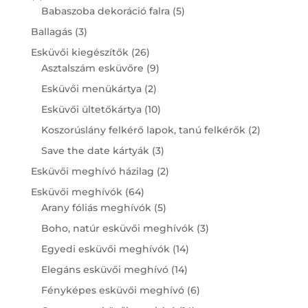
products
5
Babaszoba dekoráció falra
5
products
3
Ballagás
3
products
26
Esküvői kiegészítők
26
products
9
Asztalszám esküvőre
9
products
2
Esküvői menükártya
2
products
10
Esküvői ültetőkártya
10
products
2
Koszorúslány felkérő lapok, tanú felkérők
2
products
3
Save the date kártyák
3
products
2
Esküvői meghívó házilag
2
products
64
Esküvői meghívók
64
products
5
Arany fóliás meghívók
5
products
3
Boho, natúr esküvői meghívók
3
products
14
Egyedi esküvői meghívók
14
products
14
Elegáns esküvői meghívó
14
products
6
Fényképes esküvői meghívó
6
products