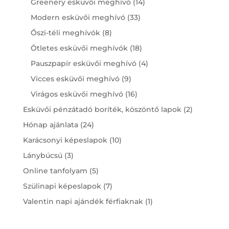
14
Greenery esküvői meghívó
14
products
33
Modern esküvői meghívó
33
products
8
Őszi-téli meghívók
8
products
18
Ötletes esküvői meghívók
18
products
4
Pauszpapír esküvői meghívó
4
products
9
Vicces esküvői meghívó
9
products
16
Virágos esküvői meghívó
16
products
2
Esküvői pénzátadó boríték, köszöntő lapok
2
products
24
Hónap ajánlata
24
products
10
Karácsonyi képeslapok
10
products
3
Lánybúcsú
3
products
5
Online tanfolyam
5
products
7
Szülinapi képeslapok
7
products
1
Valentin napi ajándék férfiaknak
1
product