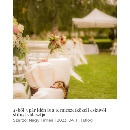
4-ből 3 pár idén is a természetközeli esküvői
stílust választja
Szerző:
Nagy Tímea
|
2023. 04. 11.
|
Blog