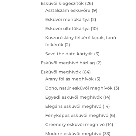
products
26
Esküvői kiegészítők
26
products
9
Asztalszám esküvőre
9
products
2
Esküvői menükártya
2
products
10
Esküvői ültetőkártya
10
products
Koszorúslány felkérő lapok, tanú
2
felkérők
2
products
3
Save the date kártyák
3
products
2
Esküvői meghívó házilag
2
products
64
Esküvői meghívók
64
products
5
Arany fóliás meghívók
5
products
3
Boho, natúr esküvői meghívók
3
product
14
Egyedi esküvői meghívók
14
products
14
Elegáns esküvői meghívó
14
products
6
Fényképes esküvői meghívó
6
products
14
Greenery esküvői meghívó
14
products
33
Modern esküvői meghívó
33