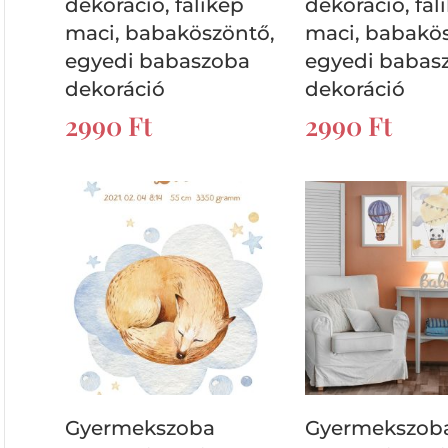
dekoráció, falikép
dekoráció, fal
maci, babaköszöntő,
maci, babakö
egyedi babaszoba
egyedi babas
dekoráció
dekoráció
2990
Ft
2990
Ft
s
Gyermekszoba
Gyermekszob