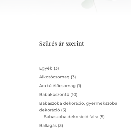
Szűrés ár szerint
3
Egyéb
3
products
3
Alkotócsomag
3
products
1
Ara túlélőcsomag
1
product
10
Babaköszöntő
10
products
Babaszoba dekoráció, gyermekszoba
5
dekoráció
5
products
5
Babaszoba dekoráció falra
5
products
3
Ballagás
3