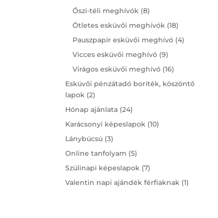
products
8
Őszi-téli meghívók
8
products
18
Ötletes esküvői meghívók
18
products
4
Pauszpapír esküvői meghívó
4
products
9
Vicces esküvői meghívó
9
products
16
Virágos esküvői meghívó
16
products
Esküvői pénzátadó boríték, köszöntő
2
lapok
2
products
24
Hónap ajánlata
24
products
10
Karácsonyi képeslapok
10
products
3
Lánybúcsú
3
products
5
Online tanfolyam
5
products
7
Szülinapi képeslapok
7
products
1
Valentin napi ajándék férfiaknak
1
product