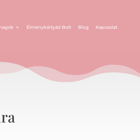
omagok
Élménykártyád Bolt
Blog
Kapcsolat
lra