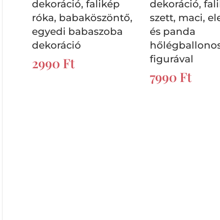
dekoráció, falikép
dekoráció, fal
róka, babaköszöntő,
szett, maci, el
egyedi babaszoba
és panda
dekoráció
hőlégballono
figurával
2990
Ft
7990
Ft