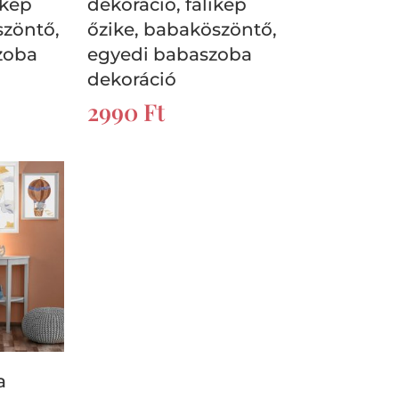
ikép
dekoráció, falikép
szöntő,
őzike, babaköszöntő,
zoba
egyedi babaszoba
dekoráció
2990
Ft
a