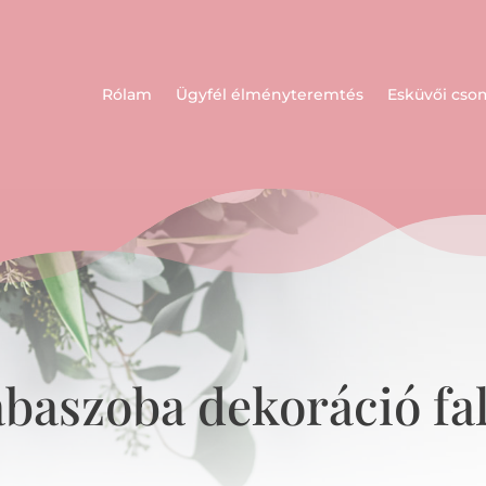
Rólam
Ügyfél élményteremtés
Esküvői cs
baszoba dekoráció fa