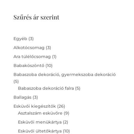
Szűrés ár szerint
3
Egyéb
3
products
3
Alkotócsomag
3
products
1
Ara túlélőcsomag
1
product
10
Babaköszöntő
10
products
Babaszoba dekoráció, gyermekszoba dekoráció
5
5
products
5
Babaszoba dekoráció falra
5
products
3
Ballagás
3
products
26
Esküvői kiegészítők
26
products
9
Asztalszám esküvőre
9
products
2
Esküvői menükártya
2
products
10
Esküvői ültetőkártya
10