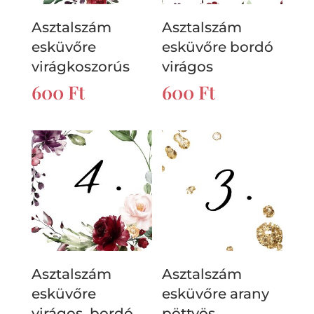
Asztalszám
Asztalszám
esküvőre
esküvőre bordó
virágkoszorús
virágos
600
Ft
600
Ft
Asztalszám
Asztalszám
esküvőre
esküvőre arany
virágos, bordó,
pöttyös