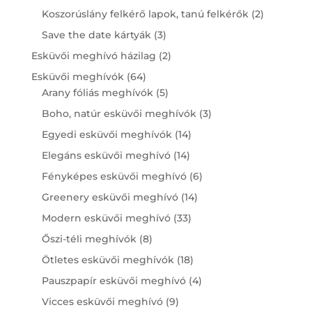
products
2
Koszorúslány felkérő lapok, tanú felkérők
2
products
3
Save the date kártyák
3
products
2
Esküvői meghívó házilag
2
products
64
Esküvői meghívók
64
products
5
Arany fóliás meghívók
5
products
3
Boho, natúr esküvői meghívók
3
products
14
Egyedi esküvői meghívók
14
products
14
Elegáns esküvői meghívó
14
products
6
Fényképes esküvői meghívó
6
products
14
Greenery esküvői meghívó
14
products
33
Modern esküvői meghívó
33
products
8
Őszi-téli meghívók
8
products
18
Ötletes esküvői meghívók
18
products
4
Pauszpapír esküvői meghívó
4
products
9
Vicces esküvői meghívó
9