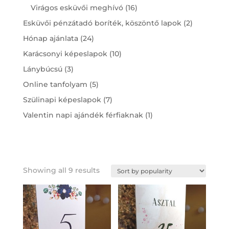
products
16
Virágos esküvői meghívó
16
products
2
Esküvői pénzátadó boríték, köszöntő lapok
2
products
24
Hónap ajánlata
24
products
10
Karácsonyi képeslapok
10
products
3
Lánybúcsú
3
products
5
Online tanfolyam
5
products
7
Szülinapi képeslapok
7
products
1
Valentin napi ajándék férfiaknak
1
product
Showing all 9 results