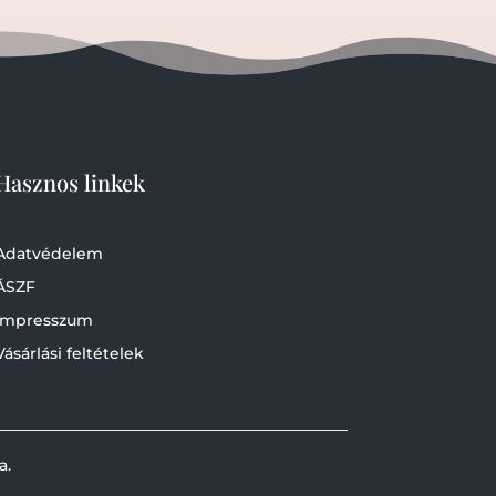
Hasznos linkek
Adatvédelem
ÁSZF
Impresszum
Vásárlási feltételek
a.