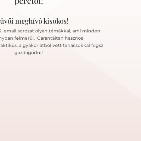
perctől!
üvői meghívó kisokos!
S email sorozat olyan témákkal, ami minden
yban felmerül. Garantáltan hasznos
aktikus, a gyakorlatból vett tanácsokkal fogsz
gazdagodni!