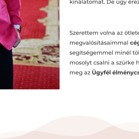
kínálatomat. De úgy ére
Szerettem volna az ötlet
megvalósításaimmal
cé
segítségemmel minél töb
mosolyt csalni a szürke 
meg az
Ügyfél élmény