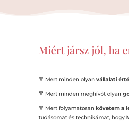
Miért jársz jól, ha 
🔻 Mert minden olyan
vállalati ért
🔻 Mert minden meghívót olyan
go
🔻 Mert folyamatosan
követem a l
tudásomat és technikámat, hogy