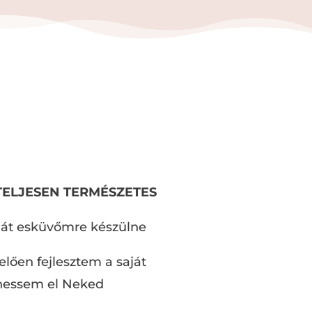
TELJESEN TERMÉSZETES
aját esküvőmre készülne
lően fejlesztem a saját
hessem el Neked