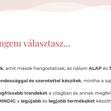
engem választasz...
ék
, amit mások hangoztatnak, az nálam
ALAP
és
ndossággal és szeretettel készítek
, mintha a s
egfrissebb trendeket
a világban és annak megfele
MINDIG
a
legújabb
és
legjobb termékeket
készít