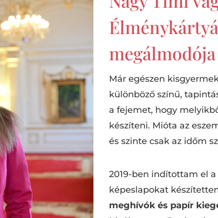
Nagy Timi vag
Élménykártyá
megálmodója é
Már egészen kisgyermek 
különböző színű, tapintá
a fejemet, hogy melyikbő
készíteni. Mióta az esz
és szinte csak az időm 
2019-ben indítottam el a
képeslapokat készítette
meghívók és papír kiegé