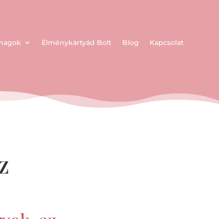
omagok
Élménykártyád Bolt
Blog
Kapcsolat
z