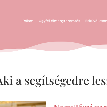
Rólam
Ügyfél élményteremtés
Esküvői cs
Aki a
segítségedre les