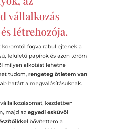
yok, az
d vállalkozás
s létrehozója.
koromtól fogva rabul ejtenek a
sú, felületű papírok és azon töröm
l milyen alkotást lehetne
emet tudom,
rengeteg ötletem van
szab határt a megvalósításuknak.
 vállalkozásomat, kezdetben
m, majd az
egyedi esküvői
szítőikkel
bővítettem a