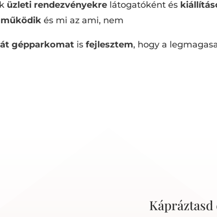
ok
üzleti rendezvényekre
látogatóként és
kiállítá
i működik
és mi az ami, nem
ját gépparkomat
is
fejlesztem
, hogy a legmagas
Kápráztasd 