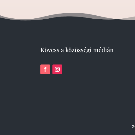
Kövess a közösségi médián
2