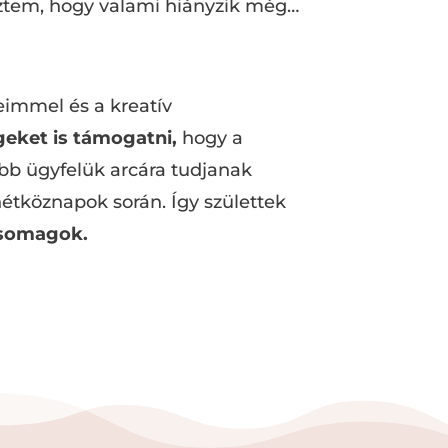
ztem, hogy valami hiányzik még…
eimmel és a kreatív
geket is támogatni,
hogy a
b ügyfelük arcára tudjanak
hétköznapok során. Így születtek
csomagok.