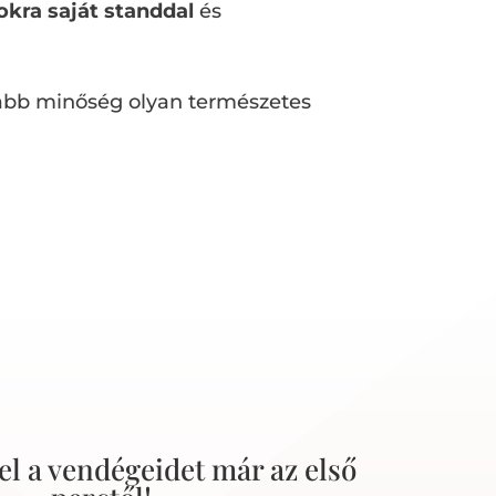
sokra saját standdal
és
abb minőség olyan természetes
el a vendégeidet már az első