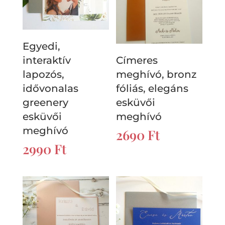
Egyedi,
interaktív
Címeres
lapozós,
meghívó, bronz
idővonalas
fóliás, elegáns
greenery
esküvői
esküvői
meghívó
meghívó
2690
Ft
2990
Ft