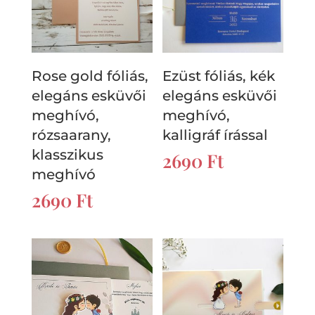
Rose gold fóliás,
Ezüst fóliás, kék
elegáns esküvői
elegáns esküvői
meghívó,
meghívó,
rózsaarany,
kalligráf írással
klasszikus
2690
Ft
meghívó
2690
Ft