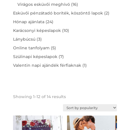
products
16
Virágos esküvői meghívó
16
products
2
Esküvői pénzátadó boríték, köszöntő lapok
2
products
24
Hónap ajánlata
24
products
10
Karácsonyi képeslapok
10
products
3
Lánybúcsú
3
products
5
Online tanfolyam
5
products
7
Szülinapi képeslapok
7
products
1
Valentin napi ajándék férfiaknak
1
product
Showing 1–12 of 14 results