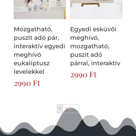
Mozgatható,
Egyedi esküvői
puszit adó pár,
meghívó,
interaktív egyedi
mozgatható,
meghívó
puszit adó
eukaliptusz
párral, interaktív
levelekkel
2990
Ft
2990
Ft
1
2
→