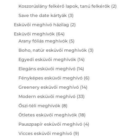
products
2
Koszorúslány felkérő lapok, tanú felkérők
2
products
3
Save the date kártyák
3
products
2
Esküvői meghívó házilag
2
products
64
Esküvői meghívók
64
products
5
Arany fóliás meghívók
5
products
3
Boho, natúr esküvői meghívók
3
products
14
Egyedi esküvői meghívók
14
products
14
Elegáns esküvői meghívó
14
products
6
Fényképes esküvői meghívó
6
products
14
Greenery esküvői meghívó
14
products
33
Modern esküvői meghívó
33
products
8
Őszi-téli meghívók
8
products
18
Ötletes esküvői meghívók
18
products
4
Pauszpapír esküvői meghívó
4
products
9
Vicces esküvői meghívó
9