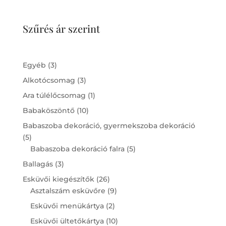
Szűrés ár szerint
3
Egyéb
3
products
3
Alkotócsomag
3
products
1
Ara túlélőcsomag
1
product
10
Babaköszöntő
10
products
Babaszoba dekoráció, gyermekszoba dekoráció
5
5
products
5
Babaszoba dekoráció falra
5
products
3
Ballagás
3
products
26
Esküvői kiegészítők
26
products
9
Asztalszám esküvőre
9
products
2
Esküvői menükártya
2
products
10
Esküvői ültetőkártya
10