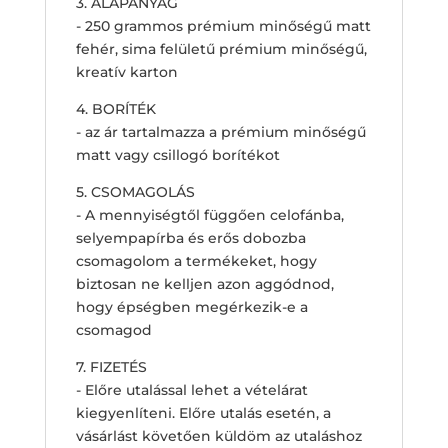
3. ALAPANYAG
- 250 grammos prémium minőségű matt
fehér, sima felületű prémium minőségű,
kreatív karton
4. BORÍTÉK
- az ár tartalmazza a prémium minőségű
matt vagy csillogó borítékot
5. CSOMAGOLÁS
- A mennyiségtől függően celofánba,
selyempapírba és erős dobozba
csomagolom a termékeket, hogy
biztosan ne kelljen azon aggódnod,
hogy épségben megérkezik-e a
csomagod
7. FIZETÉS
- Előre utalással lehet a vételárat
kiegyenlíteni. Előre utalás esetén, a
vásárlást követően küldöm az utaláshoz