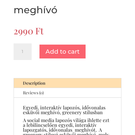
meghívó
2990
Ft
Egyedi,
Add to cart
interaktív
lapozós,
idővonalas
greenery
esküvői
Description
meghívó
Reviews (0)
quantity
Egyedi, interaktív lapozós, idővonalas
esküvői meghívó, greenery stílusban
A social media lapozós világa ihlette ezt
a lebilincselően egyedi, interaktív
lapozgatós, idővonalas meghívót. A
greenery stílusú esküvői meghívó, mely