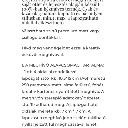
saját ötlet és fejlesztés alapján készült,
100%-ban kézműves termék. Csak és
kizárólag nálunk kapható és bármilyen
stílusban, min.2, max. 4 lapozgatható
oldallal elkészíthető.
Választható színű prémium matt vagy
csillogó borítékkal.
Hívd meg vendégeidet ezzel a kreatív
esküvői meghívóval.
1. A MEGHÍVÓ ALAPCSOMAG TARTALMA:
- 1 db 4 oldallal rendelkező,
lapozgatható kb. 10,5*15 cm (A6) méretű
250 grammos, matt, sima felületű, fehér
kreatív kartonra nyomtatott meghívó. A
meghívón szereplő adatokat/idézetet
stb. Te adhatod meg. A lapozgatható
oldalak mérete kb. 7 cm * 7 cm. A
lapozást a meghívó jobb szélén található
nyíllal jelzett fül meghúzásával lehet