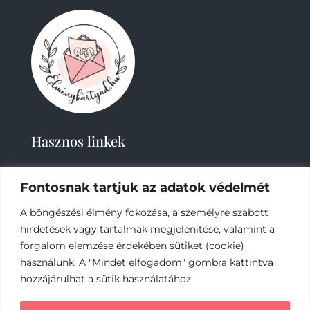
Hasznos linkek
Fontosnak tartjuk az adatok védelmét
A böngészési élmény fokozása, a személyre szabott
hirdetések vagy tartalmak megjelenítése, valamint a
forgalom elemzése érdekében sütiket (cookie)
2019-
2023 – Élménykártyád-Nagy Tímea © Minden
használunk. A "Mindet elfogadom" gombra kattintva
jog fenntartva.
hozzájárulhat a sütik használatához.
Az online fizetést a Barion Payment Zrt. biztosítja,