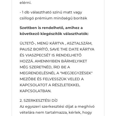
elérni.
- 1 db választható színű matt vagy
csillogó prémium minőségű boríték
Szettben is rendelhető, amihez a
következő kiegészítők választhatók:
ÜLTETŐ-, MENÜ KÁRTYA , ASZTALSZÁM,
PAUSZ BORÍTÓ, SAVE THE DATE KÁRTYA
ÉS VIASZPECSÉT IS RENDELHETŐ
HOZZÁ. AMENNYIBEN BÁRMELYIKET
MÉG SZERETNÉD, ÍRD BE A
MEGRENDELÉSNÉL A "MEGJEGYZÉSEK"
MEZŐBE ÉS FELVESSZÜK VELED A
KAPCSOLATOT A RÉSZLETEKKEL
KAPCSOLATBAN.
2. SZERKESZTÉSI DÍJ
Az egyszeri szerkesztési díjat a meghívó
vételára nem tartalmazza, kérlek, hogy