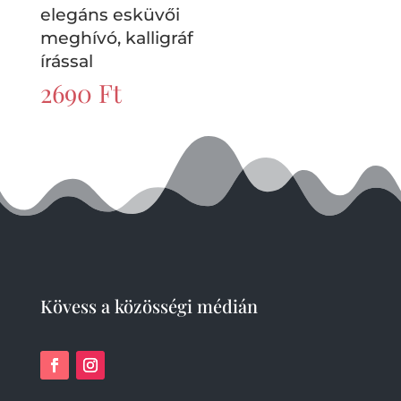
elegáns esküvői
meghívó, kalligráf
írással
2690
Ft
Kövess a közösségi médián