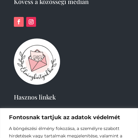
Kövess a közösségi médián
Hasznos linkek
Fontosnak tartjuk az adatok védelmét
A böngészési élmény fokozása, a személyre szabott
hirdetések vagy tartalmak megjelenítése, valamint a