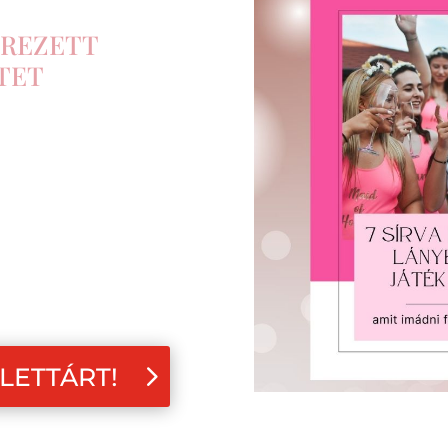
EREZETT
TET
LETTÁRT!