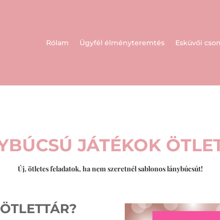
Rólam
Ügyfél élményteremtés
Esküvői cs
YBÚCSÚ JÁTÉKOK ÖTLE
Új, ötletes feladatok, ha nem szeretnél sablonos lánybúcsút!
 ÖTLETTÁR?