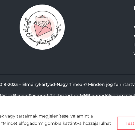
019-
2023 – Élménykártyád-Nagy Tímea © Minden jog fenntartv
etést a Barion Payment Zrt. biztosítja, MNB engedély száma: H-
ek vagy tartalmak megjelenítése, valamint a
A "Mindet elfogadom" gombra kattintva hozzájárulhat
Test