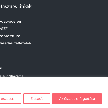
Hasznos linkek
Adatvédelem
ÁSZF
Impresszum
Vásárlási feltételek
a.
EN-I-1064/2013
reszabás
Elutasít
Az összes elfogadása