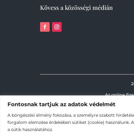
Kövess a közösségi médián
2
Az online fiz
Fontosnak tartjuk az adatok védelmét
A böngészési élmény fokozása, a személyre szabott hirdetés
forgalom elemzése érdekében sütiket (cookie) használunk. 
a sütik használatához.