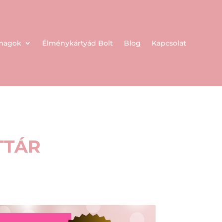
omagok
Élménykártyád Bolt
Blog
Kapcsolat
TTÁR