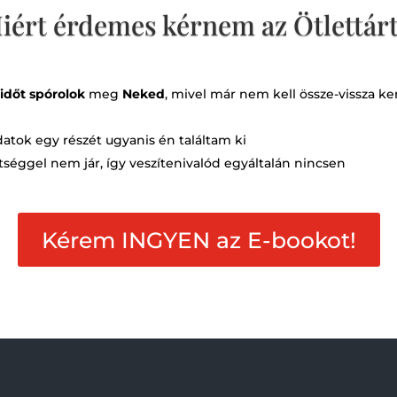
iért érdemes kérnem az Ötlettárt
időt spórolok
meg
Neked
, mivel már nem kell össze-vissza k
adatok egy részét ugyanis én találtam ki
tséggel nem jár, így veszítenivalód egyáltalán nincsen
Kérem INGYEN az E-bookot!