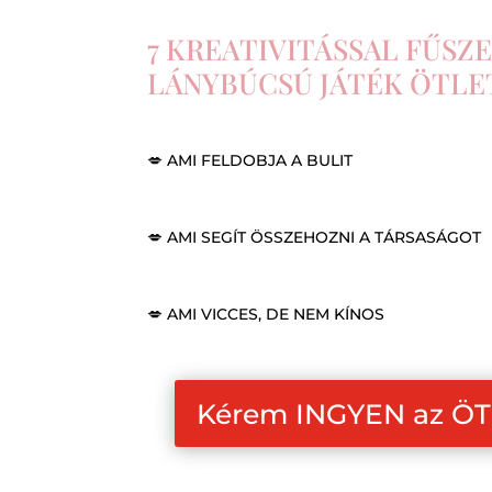
7 KREATIVITÁSSAL FŰSZ
LÁNYBÚCSÚ JÁTÉK ÖTLE
💋 AMI FELDOBJA A BULIT
💋 AMI SEGÍT ÖSSZEHOZNI A TÁRSASÁGOT
💋 AMI VICCES, DE NEM KÍNOS
Kérem INGYEN az ÖT