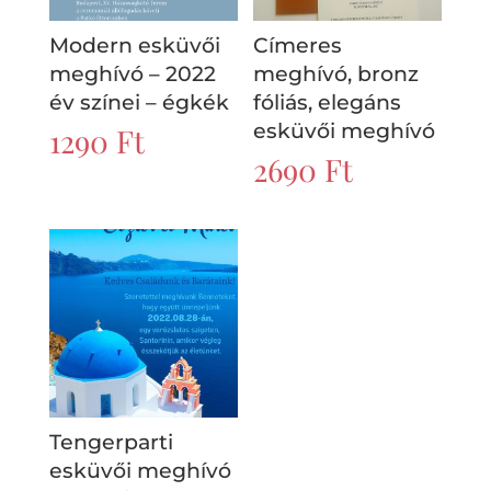
Modern esküvői
Címeres
meghívó – 2022
meghívó, bronz
év színei – égkék
fóliás, elegáns
esküvői meghívó
1290
Ft
2690
Ft
Tengerparti
esküvői meghívó