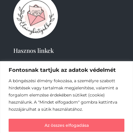
Hasznos linkek
Fontosnak tartjuk az adatok védelmét
A böngészési élmény fokozása, a személyre szabott
hirdetések vagy tartalmak megjelenítése, valamint a
forgalom elemzése érdekében sütiket (cookie)
használunk. A "Mindet elfogadom" gombra kattintva
2019-
2023 – Élménykártyád-Nagy Tímea © Minden
jog fenntartva.
hozzájárulhat a sütik használatához.
Az online fizetést a Barion Payment Zrt. biztosítja,
Az összes elfogadása
MNB engedély száma: H-EN-I-1064/2013