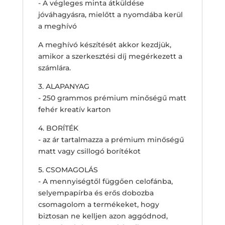
- A végleges minta átküldése
jóváhagyásra, mielőtt a nyomdába kerül
a meghívó
A meghívó készítését akkor kezdjük,
amikor a szerkesztési díj megérkezett a
számlára.
3. ALAPANYAG
- 250 grammos prémium minőségű matt
fehér kreatív karton
4. BORÍTÉK
- az ár tartalmazza a prémium minőségű
matt vagy csillogó borítékot
5. CSOMAGOLÁS
- A mennyiségtől függően celofánba,
selyempapírba és erős dobozba
csomagolom a termékeket, hogy
biztosan ne kelljen azon aggódnod,