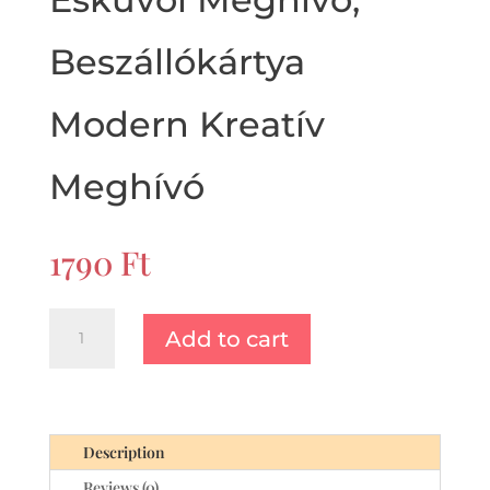
Beszállókártya
Modern Kreatív
Meghívó
1790
Ft
Boarding
Add to cart
Pass
Esküvői
Meghívó,
Beszállókártya
Modern
Description
Kreatív
Reviews (0)