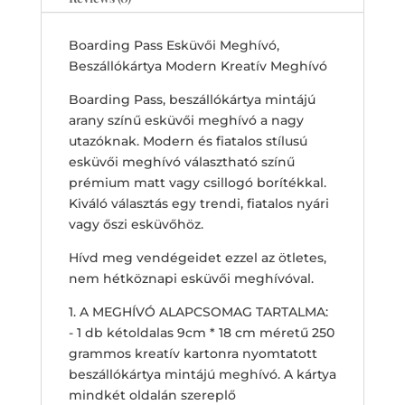
Meghívó
quantity
Boarding Pass Esküvői Meghívó,
Beszállókártya Modern Kreatív Meghívó
Boarding Pass, beszállókártya mintájú
arany színű esküvői meghívó a nagy
utazóknak. Modern és fiatalos stílusú
esküvői meghívó választható színű
prémium matt vagy csillogó borítékkal.
Kiváló választás egy trendi, fiatalos nyári
vagy őszi esküvőhöz.
Hívd meg vendégeidet ezzel az ötletes,
nem hétköznapi esküvői meghívóval.
1. A MEGHÍVÓ ALAPCSOMAG TARTALMA:
- 1 db kétoldalas 9cm * 18 cm méretű 250
grammos kreatív kartonra nyomtatott
beszállókártya mintájú meghívó. A kártya
mindkét oldalán szereplő