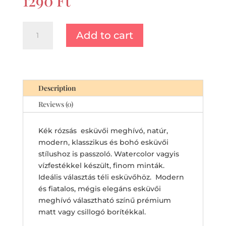
1290
Ft
Kék
Add to cart
rózsás
esküvői
meghívó,
Blue
Pastel
Description
Rose,
Reviews (0)
Watercolor
Elegáns,
Kék rózsás esküvői meghívó, natúr,
Klasszikus
modern, klasszikus és bohó esküvői
meghívó
stílushoz is passzoló. Watercolor vagyis
téli
vízfestékkel készült, finom minták.
esküvői
Ideális választás téli esküvőhöz. Modern
lap
és fiatalos, mégis elegáns esküvői
quantity
meghívó választható színű prémium
matt vagy csillogó borítékkal.