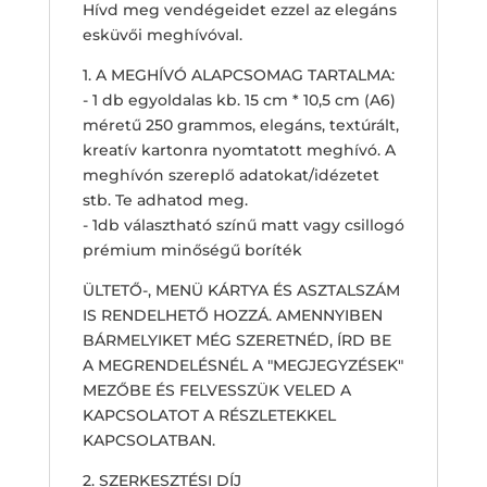
Hívd meg vendégeidet ezzel az elegáns
esküvői meghívóval.
1. A MEGHÍVÓ ALAPCSOMAG TARTALMA:
- 1 db egyoldalas kb. 15 cm * 10,5 cm (A6)
méretű 250 grammos, elegáns, textúrált,
kreatív kartonra nyomtatott meghívó. A
meghívón szereplő adatokat/idézetet
stb. Te adhatod meg.
- 1db választható színű matt vagy csillogó
prémium minőségű boríték
ÜLTETŐ-, MENÜ KÁRTYA ÉS ASZTALSZÁM
IS RENDELHETŐ HOZZÁ. AMENNYIBEN
BÁRMELYIKET MÉG SZERETNÉD, ÍRD BE
A MEGRENDELÉSNÉL A "MEGJEGYZÉSEK"
MEZŐBE ÉS FELVESSZÜK VELED A
KAPCSOLATOT A RÉSZLETEKKEL
KAPCSOLATBAN.
2. SZERKESZTÉSI DÍJ