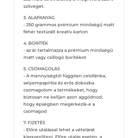
szöveget.
3. ALAPANYAG
- 250 grammos prémium minőségű matt
fehér textúrált kreatív karton
4. BORÍTÉK
- az ár tartalmazza a prémium minőségű
matt vagy csillogó borítékot
5. CSOMAGOLÁS
- A mennyiségtől függően celofánba,
selyempapírba és erős dobozba
csomagolom a termékeket, hogy
biztosan ne kelljen azon aggódnod,
hogy épségben megérkezik-e a
csomagod
7. FIZETÉS
- Előre utalással lehet a vételárat
kiegyenlíteni. Előre utalás esetén, a