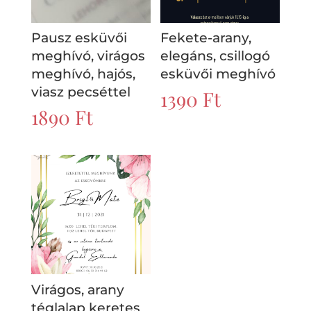
Pausz esküvői
Fekete-arany,
meghívó, virágos
elegáns, csillogó
meghívó, hajós,
esküvői meghívó
viasz pecséttel
1390
Ft
1890
Ft
Virágos, arany
téglalap keretes