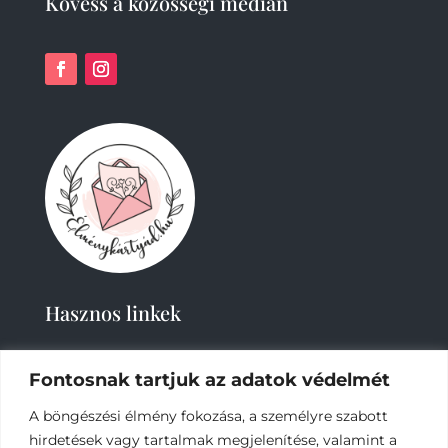
Kövess a közösségi médián
Hasznos linkek
Fontosnak tartjuk az adatok védelmét
A böngészési élmény fokozása, a személyre szabott
hirdetések vagy tartalmak megjelenítése, valamint a