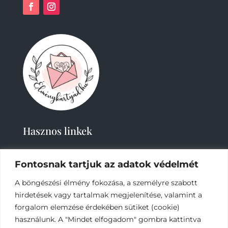
Hasznos linkek
Fontosnak tartjuk az adatok védelmét
A böngészési élmény fokozása, a személyre szabott
hirdetések vagy tartalmak megjelenítése, valamint a
forgalom elemzése érdekében sütiket (cookie)
használunk. A "Mindet elfogadom" gombra kattintva
2019-
2023 – Élménykártyád-Nagy Tímea © Minden