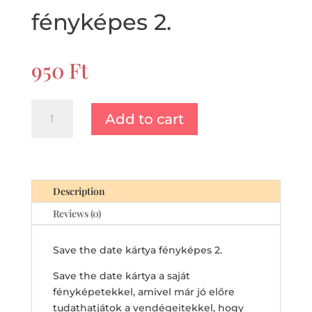
fényképes 2.
950
Ft
Save
Add to cart
the
date
kártya
fényképes
2.
Description
quantity
Reviews (0)
Save the date kártya fényképes 2.
Save the date kártya a saját
fényképetekkel, amivel már jó előre
tudathatjátok a vendégeitekkel, hogy