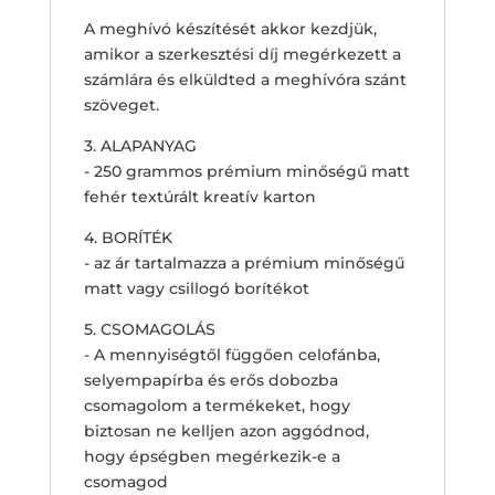
A meghívó készítését akkor kezdjük,
amikor a szerkesztési díj megérkezett a
számlára és elküldted a meghívóra szánt
szöveget.
3. ALAPANYAG
- 250 grammos prémium minőségű matt
fehér textúrált kreatív karton
4. BORÍTÉK
- az ár tartalmazza a prémium minőségű
matt vagy csillogó borítékot
5. CSOMAGOLÁS
- A mennyiségtől függően celofánba,
selyempapírba és erős dobozba
csomagolom a termékeket, hogy
biztosan ne kelljen azon aggódnod,
hogy épségben megérkezik-e a
csomagod