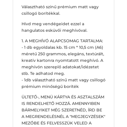
Választható színű prémium matt vagy
csillogó borítékkal.
Hívd meg vendégeidet ezzel a
hangulatos esküvői meghívóval.
1. A MEGHÍVÓ ALAPCSOMAG TARTALMA:
- 1 db egyoldalas kb. 15 cm * 10,5 cm (A6)
méretű 250 grammos, elegáns, textúrált,
kreatív kartonra nyomtatott meghívó. A
meghívón szereplő adatokat/idézetet
stb. Te adhatod meg.
- 1db választható színű matt vagy csillogó
prémium minőségű boríték
ÜLTETŐ-, MENÜ KÁRTYA ÉS ASZTALSZÁM
IS RENDELHETŐ HOZZÁ. AMENNYIBEN
BÁRMELYIKET MÉG SZERETNÉD, ÍRD BE
A MEGRENDELÉSNÉL A "MEGJEGYZÉSEK"
MEZŐBE ÉS FELVESSZÜK VELED A