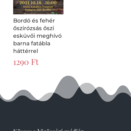
Bordó és fehér
őszirózsás őszi
esküvői meghívó
barna fatábla
háttérrel
1290
Ft