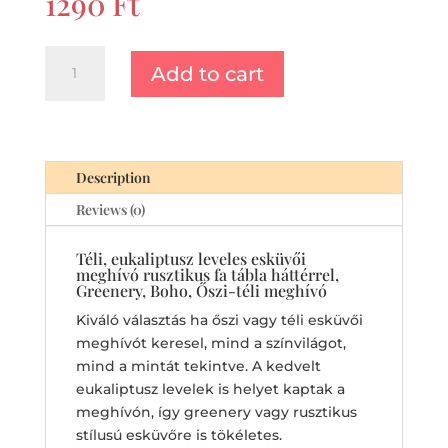
1290
Ft
Téli,
Add to cart
eukaliptusz
leveles
esküvői
meghívó
rusztikus
Description
fa
Reviews (0)
tábla
háttérrel,
Téli, eukaliptusz leveles esküvői
Greenery,
meghívó rusztikus fa tábla háttérrel,
Boho,
Greenery, Boho, Őszi-téli meghívó
Őszi-
Kiváló választás ha őszi vagy téli esküvői
téli
meghívót keresel, mind a színvilágot,
meghívó
mind a mintát tekintve. A kedvelt
quantity
eukaliptusz levelek is helyet kaptak a
meghívón, így greenery vagy rusztikus
stílusú esküvőre is tökéletes.