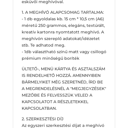
esküvői meghívóval.
1. A MEGHÍVÓ ALAPCSOMAG TARTALMA:
- 1 db egyoldalas kb. 15 cm * 10,5 cm (A6)
méretű 250 grammos, elegáns, textúrált,
kreatív kartonra nyomtatott meghívó. A
meghívón szereplő adatokat/idézetet
stb. Te adhatod meg.
- 1db választható színű matt vagy csillogó
prémium minőségű boríték
ÜLTETŐ-, MENÜ KÁRTYA ÉS ASZTALSZÁM
IS RENDELHETŐ HOZZÁ. AMENNYIBEN
BÁRMELYIKET MÉG SZERETNÉD, ÍRD BE
A MEGRENDELÉSNÉL A "MEGJEGYZÉSEK"
MEZŐBE ÉS FELVESSZÜK VELED A
KAPCSOLATOT A RÉSZLETEKKEL
KAPCSOLATBAN.
2. SZERKESZTÉSI DÍJ
Az egyszeri szerkesztési díjat a meghívó