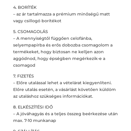
4. BORÍTÉK
– az ár tartalmazza a prémium minőségű matt
vagy csillogó borítékot
5. CSOMAGOLÁS
– A mennyiségtől függően celofánba,
selyempapírba és erős dobozba csomagolom a
termékeket, hogy biztosan ne kelljen azon
aggódnod, hogy épségben megérkezik-e a
csomagod
7. FIZETÉS
– Előre utalással lehet a vételárat kiegyenlíteni.
Előre utalás esetén, a vásárlást követően küldöm
az utaláshoz szükséges információkat.
8. ELKÉSZÍTÉSI IDŐ
– A jóváhagyás és a teljes összeg beérkezése után
max. 7-10 munkanap