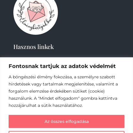
Hasznos linkek
Fontosnak tartjuk az adatok védelmét
A böngészési élmény fokozása, a személyre szabott
hirdetések vagy tartalmak megjelenítése, valamint a
forgalom elemzése érdekében sütiket (cookie)
használunk. A "Mindet elfogadom" gombra kattintva
2019-
2023 – Élménykártyád-Nagy Tímea © Minden
jog fenntartva.
hozzájárulhat a sütik használatához.
Az online fizetést a Barion Payment Zrt. biztosítja,
Az összes elfogadása
MNB engedély száma: H-EN-I-1064/2013