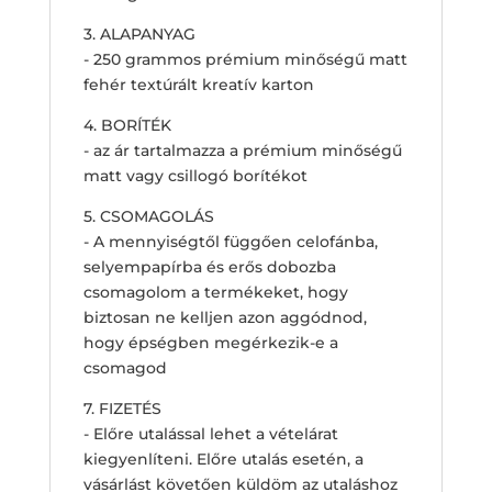
3. ALAPANYAG
- 250 grammos prémium minőségű matt
fehér textúrált kreatív karton
4. BORÍTÉK
- az ár tartalmazza a prémium minőségű
matt vagy csillogó borítékot
5. CSOMAGOLÁS
- A mennyiségtől függően celofánba,
selyempapírba és erős dobozba
csomagolom a termékeket, hogy
biztosan ne kelljen azon aggódnod,
hogy épségben megérkezik-e a
csomagod
7. FIZETÉS
- Előre utalással lehet a vételárat
kiegyenlíteni. Előre utalás esetén, a
vásárlást követően küldöm az utaláshoz