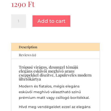
1290
Ft
Trópusi
Add to cart
virágos,
dzsungel
témájú
elegáns
esküvői
Description
meghívó
Reviews (0)
arany
cseppekkel
Trópusi virágos, dzsungel témájú
díszítve,
elegáns esküvői meghívó arany
Lapuleveles
cseppekkel díszítve, Lapuleveles modern
ültetőkártya
modern
ültetőkártya
Modern és fiatalos, mégis elegáns
quantity
esküvői meghívó választható színű
prémium matt vagy csillogó borítékkal.
Hívd meg vendégeidet ezzel az elegáns