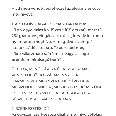
Hívd meg vendégeidet ezzel az elegáns esküvői
meghívóval.
1. A MEGHÍVÓ ALAPCSOMAG TARTALMA:
– 1 db egyoldalas kb. 15 cm * 10,5 cm (A6) méretű
250 grammos, elegáns, textúrált, kreatív kartonra
nyomtatott meghívó. A meghívón szereplő
adatokat/idézetet stb. Te adhatod meg.
– 1db választható színű matt vagy csillogó
prémium minőségű boríték
ÜLTETŐ-, MENÜ KÁRTYA ÉS ASZTALSZÁM IS
RENDELHETŐ HOZZÁ. AMENNYIBEN
BÁRMELYIKET MÉG SZERETNÉD, ÍRD BE A
MEGRENDELÉSNÉL A „MEGJEGYZÉSEK” MEZŐBE
ÉS FELVESSZÜK VELED A KAPCSOLATOT A
RÉSZLETEKKEL KAPCSOLATBAN.
2. SZERKESZTÉSI DÍJ
Az egyszeri szerkesztési díjat a meghívó vételára