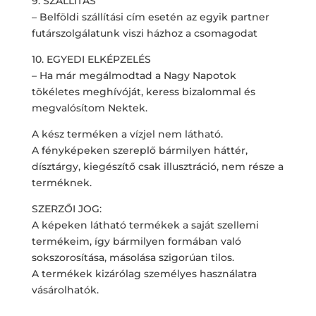
9. SZÁLLÍTÁS
– Belföldi szállítási cím esetén az egyik partner
futárszolgálatunk viszi házhoz a csomagodat
10. EGYEDI ELKÉPZELÉS
– Ha már megálmodtad a Nagy Napotok
tökéletes meghívóját, keress bizalommal és
megvalósítom Nektek.
A kész terméken a vízjel nem látható.
A fényképeken szereplő bármilyen háttér,
dísztárgy, kiegészítő csak illusztráció, nem része a
terméknek.
SZERZŐI JOG:
A képeken látható termékek a saját szellemi
termékeim, így bármilyen formában való
sokszorosítása, másolása szigorúan tilos.
A termékek kizárólag személyes használatra
vásárolhatók.