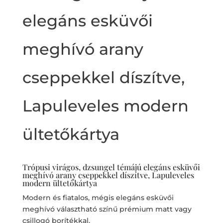
elegáns esküvői
meghívó arany
cseppekkel díszítve,
Lapuleveles modern
ültetőkártya
Trópusi virágos, dzsungel témájú elegáns esküvői
meghívó arany cseppekkel díszítve, Lapuleveles
modern ültetőkártya
Modern és fiatalos, mégis elegáns esküvői
meghívó választható színű prémium matt vagy
csillogó borítékkal.