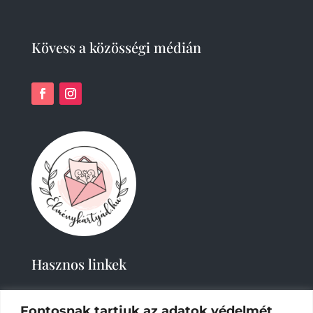
Kövess a közösségi médián
Hasznos linkek
Fontosnak tartjuk az adatok védelmét