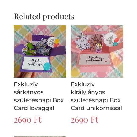
Related products
Exkluzív
Exkluzív
sárkányos
királylányos
születésnapi Box
születésnapi Box
Card lovaggal
Card unikornissal
2690
Ft
2690
Ft