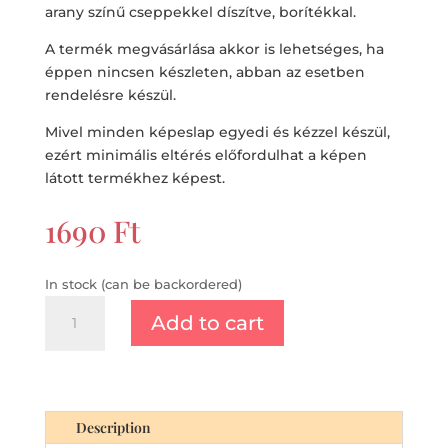
arany színű cseppekkel díszítve, borítékkal.
A termék megvásárlása akkor is lehetséges, ha
éppen nincsen készleten, abban az esetben
rendelésre készül.
Mivel minden képeslap egyedi és kézzel készül,
ezért minimális eltérés előfordulhat a képen
látott termékhez képest.
1690
Ft
In stock (can be backordered)
Bordó
Add to cart
rózsás
dombormintás
köszöntő
,
nőnapra,
Description
névnapra,