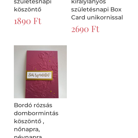
születésnapi
királylányos
köszöntő
születésnapi Box
Card unikornissal
1890
Ft
2690
Ft
Bordó rózsás
dombormintás
köszöntő ,
nőnapra,
névnapra,