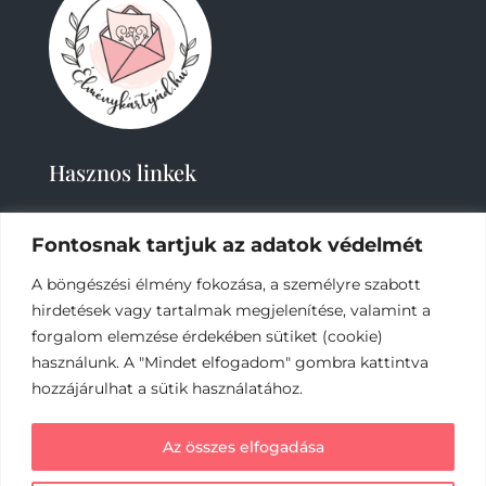
Hasznos linkek
Fontosnak tartjuk az adatok védelmét
A böngészési élmény fokozása, a személyre szabott
hirdetések vagy tartalmak megjelenítése, valamint a
forgalom elemzése érdekében sütiket (cookie)
2019-
2023 – Élménykártyád-Nagy Tímea © Minden
használunk. A "Mindet elfogadom" gombra kattintva
jog fenntartva.
hozzájárulhat a sütik használatához.
Az online fizetést a Barion Payment Zrt. biztosítja,
Az összes elfogadása
MNB engedély száma: H-EN-I-1064/2013