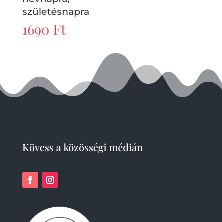
születésnapra
1690
Ft
Kövess a közösségi médián