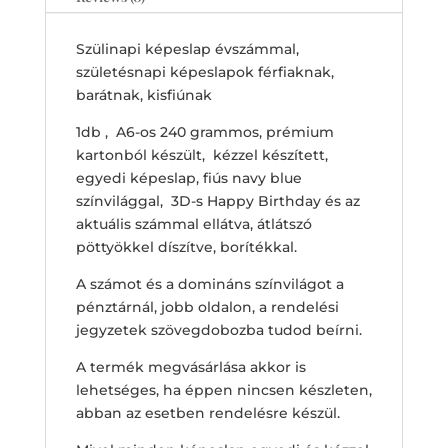
kisfiúnak
quantity
Szülinapi képeslap évszámmal,
születésnapi képeslapok férfiaknak,
barátnak, kisfiúnak
1db , A6-os 240 grammos, prémium
kartonból készült, kézzel készített,
egyedi képeslap, fiús navy blue
színvilággal, 3D-s Happy Birthday és az
aktuális számmal ellátva, átlátszó
pöttyökkel díszítve, borítékkal.
A számot és a domináns színvilágot a
pénztárnál, jobb oldalon, a rendelési
jegyzetek szövegdobozba tudod beírni.
A termék megvásárlása akkor is
lehetséges, ha éppen nincsen készleten,
abban az esetben rendelésre készül.