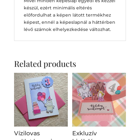
Mivel minden képeslap egyedi és kézzel
készül, ezért minimális eltérés
előfordulhat a képen látott termékhez
képest, ennél a képeslapnál a háttérben
lévő számok elhelyezkedése változhat.
Related products
Vízilovas
Exkluzív