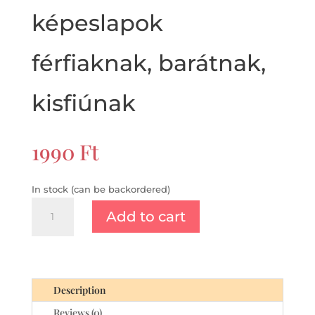
képeslapok
férfiaknak, barátnak,
kisfiúnak
1990
Ft
In stock (can be backordered)
Szülinapi
Add to cart
képeslap
évszámmal,
születésnapi
képeslapok
férfiaknak,
Description
barátnak,
Reviews (0)