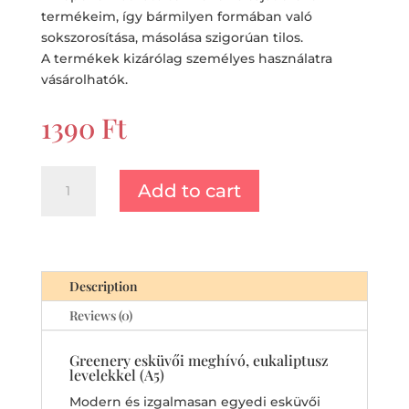
termékeim, így bármilyen formában való
sokszorosítása, másolása szigorúan tilos.
A termékek kizárólag személyes használatra
vásárolhatók.
1390
Ft
Greenery
Add to cart
esküvői
meghívó,
eukaliptusz
levelekkel
(A5)
Description
quantity
Reviews (0)
Greenery esküvői meghívó, eukaliptusz
levelekkel (A5)
Modern és izgalmasan egyedi esküvői