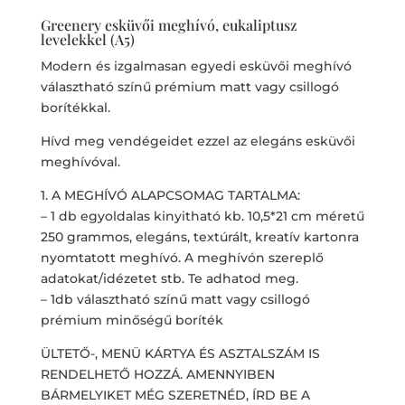
Greenery esküvői meghívó, eukaliptusz
levelekkel (A5)
Modern és izgalmasan egyedi esküvői meghívó
választható színű prémium matt vagy csillogó
borítékkal.
Hívd meg vendégeidet ezzel az elegáns esküvői
meghívóval.
1. A MEGHÍVÓ ALAPCSOMAG TARTALMA:
– 1 db egyoldalas kinyitható kb. 10,5*21 cm méretű
250 grammos, elegáns, textúrált, kreatív kartonra
nyomtatott meghívó. A meghívón szereplő
adatokat/idézetet stb. Te adhatod meg.
– 1db választható színű matt vagy csillogó
prémium minőségű boríték
ÜLTETŐ-, MENÜ KÁRTYA ÉS ASZTALSZÁM IS
RENDELHETŐ HOZZÁ. AMENNYIBEN
BÁRMELYIKET MÉG SZERETNÉD, ÍRD BE A