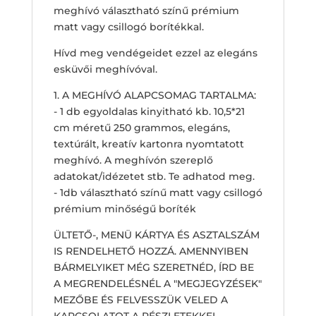
meghívó választható színű prémium
matt vagy csillogó borítékkal.
Hívd meg vendégeidet ezzel az elegáns
esküvői meghívóval.
1. A MEGHÍVÓ ALAPCSOMAG TARTALMA:
- 1 db egyoldalas kinyitható kb. 10,5*21
cm méretű 250 grammos, elegáns,
textúrált, kreatív kartonra nyomtatott
meghívó. A meghívón szereplő
adatokat/idézetet stb. Te adhatod meg.
- 1db választható színű matt vagy csillogó
prémium minőségű boríték
ÜLTETŐ-, MENÜ KÁRTYA ÉS ASZTALSZÁM
IS RENDELHETŐ HOZZÁ. AMENNYIBEN
BÁRMELYIKET MÉG SZERETNÉD, ÍRD BE
A MEGRENDELÉSNÉL A "MEGJEGYZÉSEK"
MEZŐBE ÉS FELVESSZÜK VELED A
KAPCSOLATOT A RÉSZLETEKKEL