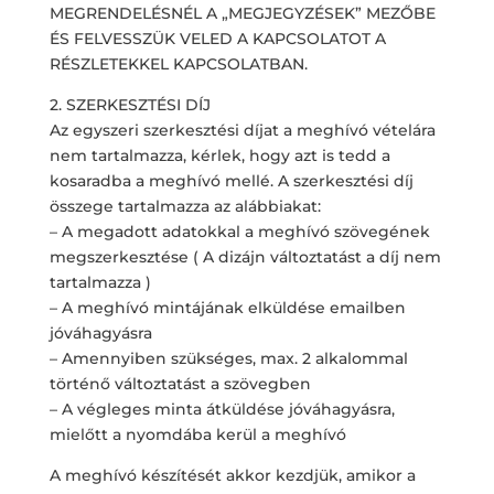
MEGRENDELÉSNÉL A „MEGJEGYZÉSEK” MEZŐBE
ÉS FELVESSZÜK VELED A KAPCSOLATOT A
RÉSZLETEKKEL KAPCSOLATBAN.
2. SZERKESZTÉSI DÍJ
Az egyszeri szerkesztési díjat a meghívó vételára
nem tartalmazza, kérlek, hogy azt is tedd a
kosaradba a meghívó mellé. A szerkesztési díj
összege tartalmazza az alábbiakat:
– A megadott adatokkal a meghívó szövegének
megszerkesztése ( A dizájn változtatást a díj nem
tartalmazza )
– A meghívó mintájának elküldése emailben
jóváhagyásra
– Amennyiben szükséges, max. 2 alkalommal
történő változtatást a szövegben
– A végleges minta átküldése jóváhagyásra,
mielőtt a nyomdába kerül a meghívó
A meghívó készítését akkor kezdjük, amikor a