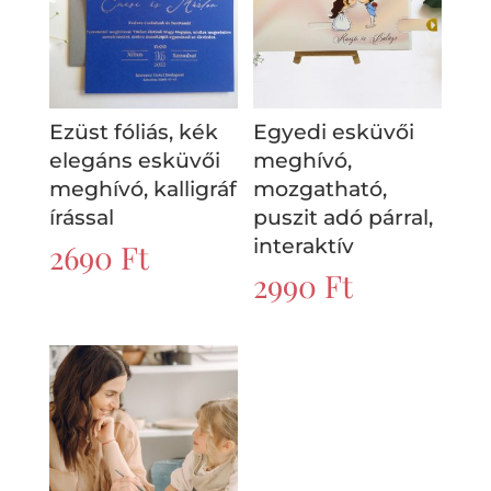
Ezüst fóliás, kék
Egyedi esküvői
elegáns esküvői
meghívó,
meghívó, kalligráf
mozgatható,
írással
puszit adó párral,
interaktív
2690
Ft
2990
Ft