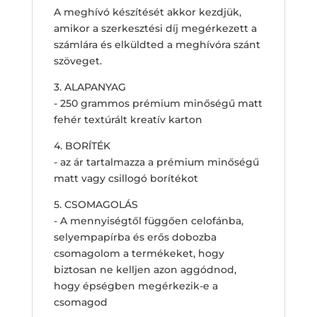
A meghívó készítését akkor kezdjük,
amikor a szerkesztési díj megérkezett a
számlára és elküldted a meghívóra szánt
szöveget.
3. ALAPANYAG
- 250 grammos prémium minőségű matt
fehér textúrált kreatív karton
4. BORÍTÉK
- az ár tartalmazza a prémium minőségű
matt vagy csillogó borítékot
5. CSOMAGOLÁS
- A mennyiségtől függően celofánba,
selyempapírba és erős dobozba
csomagolom a termékeket, hogy
biztosan ne kelljen azon aggódnod,
hogy épségben megérkezik-e a
csomagod