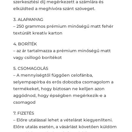
szerkesztési díj megérkezett a számlára és
elküldted a meghívóra szánt szöveget.
3. ALAPANYAG
– 250 grammos prémium minőségű matt fehér
textúrált kreatív karton
4. BORÍTÉK
– az ár tartalmazza a prémium minőségű matt
vagy csillogó borítékot
5. CSOMAGOLÁS
– A mennyiségtől függően celofánba,
selyempapírba és erős dobozba csomagolom a
termékeket, hogy biztosan ne kelljen azon
aggódnod, hogy épségben megérkezik-e a
csomagod
7. FIZETÉS
– Előre utalással lehet a vételárat kiegyenlíteni.
Előre utalás esetén, a vásárlást követően küldöm