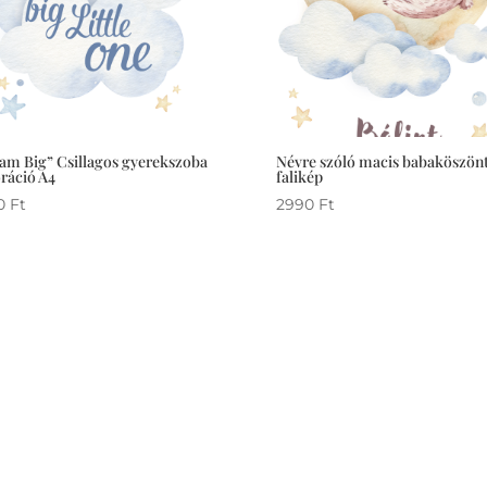
am Big” Csillagos gyerekszoba
Névre szóló macis babaköszön
ráció A4
falikép
0
Ft
2990
Ft