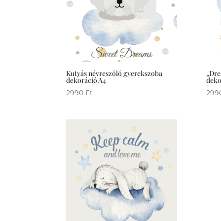
Kutyás névreszóló gyerekszoba
„Dre
dekoráció A4
deko
2990
Ft
299