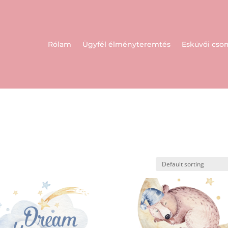
Rólam
Ügyfél élményteremtés
Esküvői cs