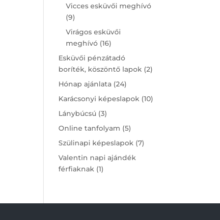
products
Vicces esküvői meghívó
9
9
products
Virágos esküvői
16
meghívó
16
products
Esküvői pénzátadó
2
boríték, köszöntő lapok
2
products
24
Hónap ajánlata
24
products
10
Karácsonyi képeslapok
10
products
3
Lánybúcsú
3
products
5
Online tanfolyam
5
products
7
Szülinapi képeslapok
7
products
Valentin napi ajándék
1
férfiaknak
1
product