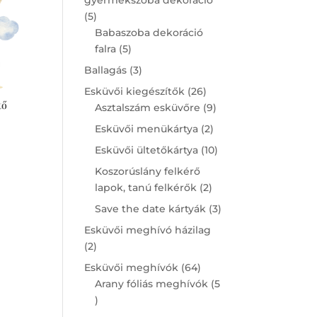
5
5
products
Babaszoba dekoráció
5
falra
5
products
3
Ballagás
3
products
26
Esküvői kiegészítők
26
tő
products
9
Asztalszám esküvőre
9
products
2
Esküvői menükártya
2
products
10
Esküvői ültetőkártya
10
products
Koszorúslány felkérő
2
lapok, tanú felkérők
2
products
3
Save the date kártyák
3
products
Esküvői meghívó házilag
2
2
products
64
Esküvői meghívók
64
products
Arany fóliás meghívók
5
5
products