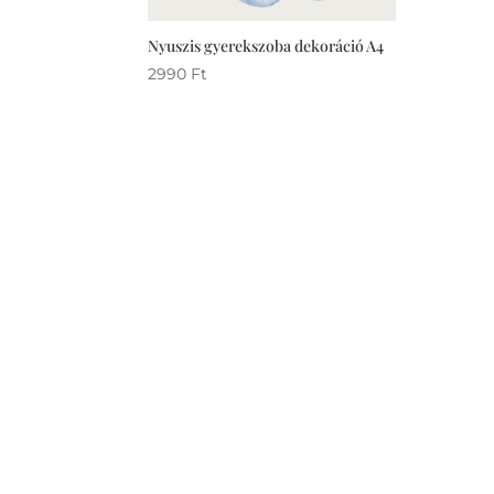
Nyuszis gyerekszoba dekoráció A4
2990
Ft