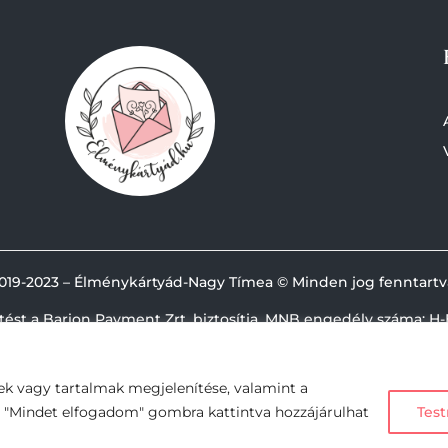
019-
2023 – Élménykártyád-Nagy Tímea © Minden jog fenntartv
etést a Barion Payment Zrt. biztosítja, MNB engedély száma: H-
ek vagy tartalmak megjelenítése, valamint a
A "Mindet elfogadom" gombra kattintva hozzájárulhat
Test