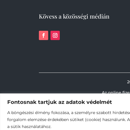
Kövess a közösségi médián
2
Az online fiz
Fontosnak tartjuk az adatok védelmét
A böngészési élmény fokozása, a személyre szabott hirdetés
forgalom elemzése érdekében sütiket (cookie) használunk. 
a sütik használatához.