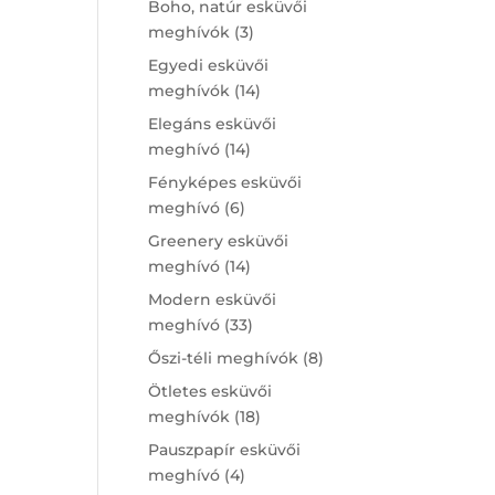
Boho, natúr esküvői
3
meghívók
3
products
Egyedi esküvői
14
meghívók
14
products
Elegáns esküvői
14
meghívó
14
products
Fényképes esküvői
6
meghívó
6
products
Greenery esküvői
14
meghívó
14
products
Modern esküvői
33
meghívó
33
products
8
Őszi-téli meghívók
8
products
Ötletes esküvői
18
meghívók
18
products
Pauszpapír esküvői
4
meghívó
4