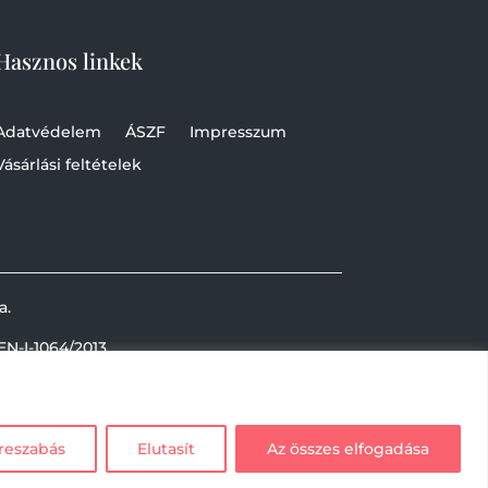
Hasznos linkek
Adatvédelem
ÁSZF
Impresszum
Vásárlási feltételek
a.
EN-I-1064/2013
reszabás
Elutasít
Az összes elfogadása