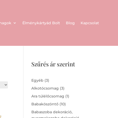
omagok
Élménykártyád Bolt
Blog
Kapcsolat
Szűrés ár szerint
3
Egyéb
3
products
3
Alkotócsomag
3
products
1
Ara túlélőcsomag
1
product
10
Babaköszöntő
10
products
Babaszoba dekoráció,
gyermekszoba dekoráció