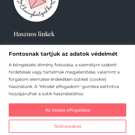
Hasznos linkek
Fontosnak tartjuk az adatok védelmét
A böngészési élmény fokozása, a személyre szabott
hirdetések vagy tartalmak megjelenítése, valamint a
forgalom elemzése érdekében sütiket (cookie)
2019-
2023 – Élménykártyád-Nagy Tímea © Minden
használunk. A "Mindet elfogadom" gombra kattintva
jog fenntartva.
hozzájárulhat a sütik használatához.
Az online fizetést a Barion Payment Zrt. biztosítja,
Az összes elfogadása
MNB engedély száma: H-EN-I-1064/2013
Testreszabás