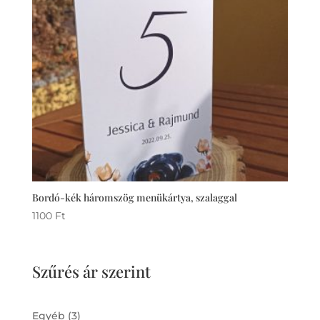
Bordó-kék háromszög menükártya, szalaggal
1100
Ft
Szűrés ár szerint
3
Egyéb
3