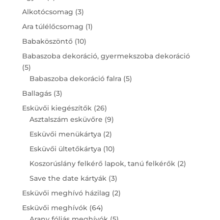
products
3
Alkotócsomag
3
products
1
Ara túlélőcsomag
1
product
10
Babaköszöntő
10
products
Babaszoba dekoráció, gyermekszoba dekoráció
5
5
products
5
Babaszoba dekoráció falra
5
products
3
Ballagás
3
products
26
Esküvői kiegészítők
26
products
9
Asztalszám esküvőre
9
products
2
Esküvői menükártya
2
products
10
Esküvői ültetőkártya
10
products
2
Koszorúslány felkérő lapok, tanú felkérők
2
products
3
Save the date kártyák
3
products
2
Esküvői meghívó házilag
2
products
64
Esküvői meghívók
64
products
5
Arany fóliás meghívók
5