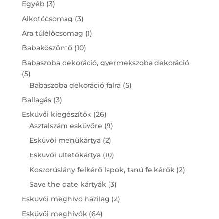
3
Egyéb
3
products
3
Alkotócsomag
3
products
1
Ara túlélőcsomag
1
product
10
Babaköszöntő
10
products
Babaszoba dekoráció, gyermekszoba dekoráció
5
5
products
5
Babaszoba dekoráció falra
5
products
3
Ballagás
3
products
26
Esküvői kiegészítők
26
products
9
Asztalszám esküvőre
9
products
2
Esküvői menükártya
2
products
10
Esküvői ültetőkártya
10
products
2
Koszorúslány felkérő lapok, tanú felkérők
2
products
3
Save the date kártyák
3
products
2
Esküvői meghívó házilag
2
products
64
Esküvői meghívók
64