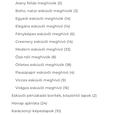
products
5
Arany fóliás meghívók
5
products
3
Boho, natúr esküvői meghívók
3
products
14
Egyedi esküvői meghívók
14
products
14
Elegáns esküvői meghívó
14
products
6
Fényképes esküvői meghívó
6
products
14
Greenery esküvői meghívó
14
products
33
Modern esküvői meghívó
33
products
8
Őszi-téli meghívók
8
products
18
Ötletes esküvői meghívók
18
products
4
Pauszpapír esküvői meghívó
4
products
9
Vicces esküvői meghívó
9
products
16
Virágos esküvői meghívó
16
products
2
Esküvői pénzátadó boríték, köszöntő lapok
2
products
24
Hónap ajánlata
24
products
10
Karácsonyi képeslapok
10