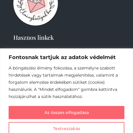
Hasznos linkek
Fontosnak tartjuk az adatok védelmét
A böngészési élmény fokozása, a személyre szabott
hirdetések vagy tartalmak megjelenítése, valamint a
forgalom elemzése érdekében sütiket (cookie)
2019-
2023 – Élménykártyád-Nagy Tímea © Minden
használunk. A "Mindet elfogadom" gombra kattintva
jog fenntartva.
hozzájárulhat a sütik használatához.
Az online fizetést a Barion Payment Zrt. biztosítja,
Az összes elfogadása
MNB engedély száma: H-EN-I-1064/2013
Testreszabás