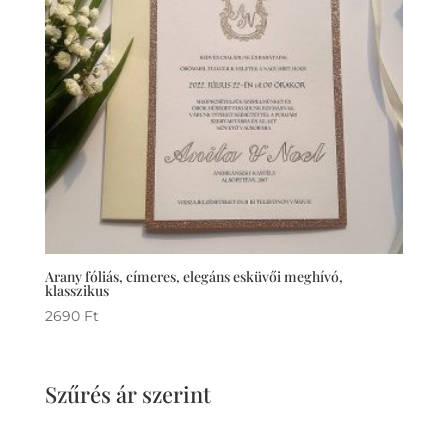
Arany fóliás, címeres, elegáns esküvői meghívó,
klasszikus
2690
Ft
Szűrés ár szerint