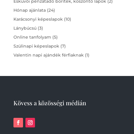
2
Esküvői pénzátadó boríték, köszöntő lapok
2
products
24
Hónap ajánlata
24
products
10
Karácsonyi képeslapok
10
products
3
Lánybúcsú
3
products
5
Online tanfolyam
5
products
7
Szülinapi képeslapok
7
products
1
Valentin napi ajándék férfiaknak
1
product
Kövess a közösségi médián