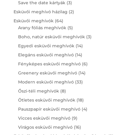
products
3
Save the date kártyák
3
products
2
Esküvői meghívó házilag
2
products
64
Esküvői meghívók
64
products
5
Arany fóliás meghívók
5
products
3
Boho, natúr esküvői meghívók
3
products
14
Egyedi esküvői meghívók
14
products
14
Elegáns esküvői meghívó
14
products
6
Fényképes esküvői meghívó
6
products
14
Greenery esküvői meghívó
14
products
33
Modern esküvői meghívó
33
products
8
Őszi-téli meghívók
8
products
18
Ötletes esküvői meghívók
18
products
4
Pauszpapír esküvői meghívó
4
products
9
Vicces esküvői meghívó
9
products
16
Virágos esküvői meghívó
16
products