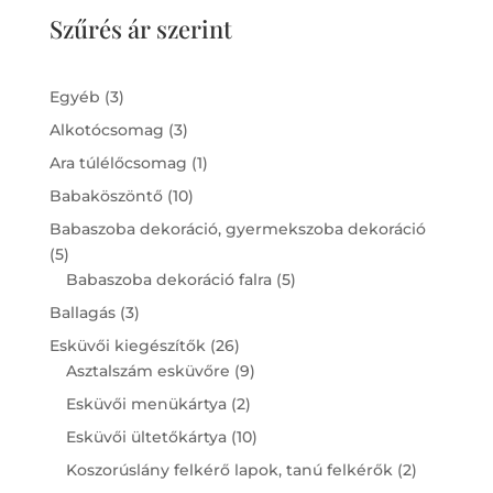
Szűrés ár szerint
3
Egyéb
3
products
3
Alkotócsomag
3
products
1
Ara túlélőcsomag
1
product
10
Babaköszöntő
10
products
Babaszoba dekoráció, gyermekszoba dekoráció
5
5
products
5
Babaszoba dekoráció falra
5
products
3
Ballagás
3
products
26
Esküvői kiegészítők
26
products
9
Asztalszám esküvőre
9
products
2
Esküvői menükártya
2
products
10
Esküvői ültetőkártya
10
products
2
Koszorúslány felkérő lapok, tanú felkérők
2