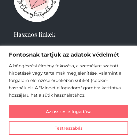
Hasznos linkek
Fontosnak tartjuk az adatok védelmét
A böngészési élmény fokozása, a személyre szabott
hirdetések vagy tartalmak megjelenítése, valamint a
forgalom elemzése érdekében sütiket (cookie)
2019-
2023 – Élménykártyád-Nagy Tímea © Minden
használunk. A "Mindet elfogadom" gombra kattintva
jog fenntartva.
hozzájárulhat a sütik használatához.
Az online fizetést a Barion Payment Zrt. biztosítja,
Az összes elfogadása
MNB engedély száma: H-EN-I-1064/2013
Testreszabás