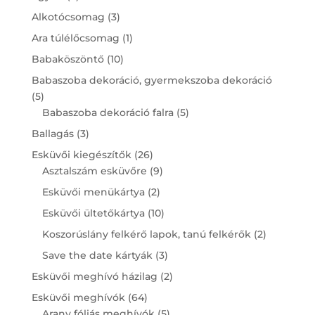
products
3
Alkotócsomag
3
products
1
Ara túlélőcsomag
1
product
10
Babaköszöntő
10
products
Babaszoba dekoráció, gyermekszoba dekoráció
5
5
products
5
Babaszoba dekoráció falra
5
products
3
Ballagás
3
products
26
Esküvői kiegészítők
26
products
9
Asztalszám esküvőre
9
products
2
Esküvői menükártya
2
products
10
Esküvői ültetőkártya
10
products
2
Koszorúslány felkérő lapok, tanú felkérők
2
products
3
Save the date kártyák
3
products
2
Esküvői meghívó házilag
2
products
64
Esküvői meghívók
64
products
5
Arany fóliás meghívók
5