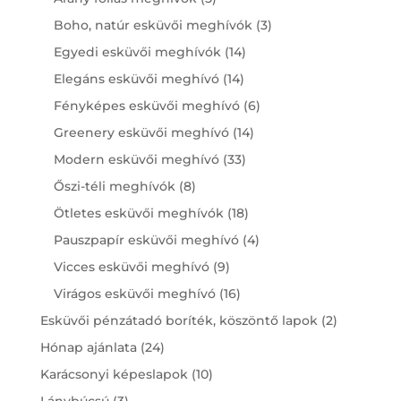
products
3
Boho, natúr esküvői meghívók
3
products
14
Egyedi esküvői meghívók
14
products
14
Elegáns esküvői meghívó
14
products
6
Fényképes esküvői meghívó
6
products
14
Greenery esküvői meghívó
14
products
33
Modern esküvői meghívó
33
products
8
Őszi-téli meghívók
8
products
18
Ötletes esküvői meghívók
18
products
4
Pauszpapír esküvői meghívó
4
products
9
Vicces esküvői meghívó
9
products
16
Virágos esküvői meghívó
16
products
2
Esküvői pénzátadó boríték, köszöntő lapok
2
products
24
Hónap ajánlata
24
products
10
Karácsonyi képeslapok
10
products
3