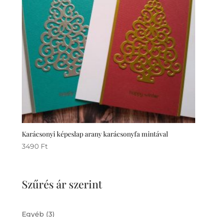
Karácsonyi képeslap arany karácsonyfa mintával
3490
Ft
Szűrés ár szerint
3
Egyéb
3