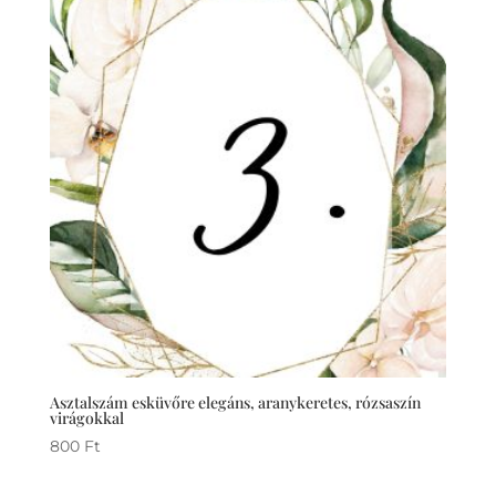
Asztalszám esküvőre elegáns, aranykeretes, rózsaszín
virágokkal
800
Ft