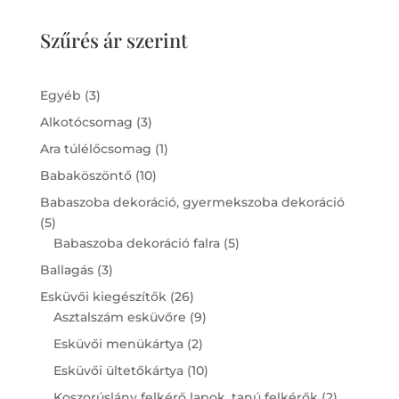
Szűrés ár szerint
3
Egyéb
3
products
3
Alkotócsomag
3
products
1
Ara túlélőcsomag
1
product
10
Babaköszöntő
10
products
Babaszoba dekoráció, gyermekszoba dekoráció
5
5
products
5
Babaszoba dekoráció falra
5
products
3
Ballagás
3
products
26
Esküvői kiegészítők
26
products
9
Asztalszám esküvőre
9
products
2
Esküvői menükártya
2
products
10
Esküvői ültetőkártya
10
products
2
Koszorúslány felkérő lapok, tanú felkérők
2