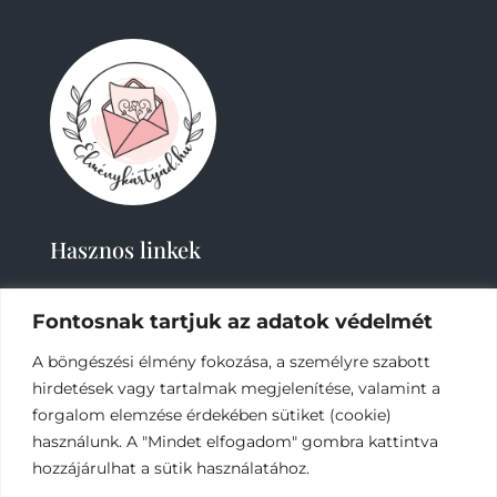
Hasznos linkek
Fontosnak tartjuk az adatok védelmét
A böngészési élmény fokozása, a személyre szabott
hirdetések vagy tartalmak megjelenítése, valamint a
forgalom elemzése érdekében sütiket (cookie)
használunk. A "Mindet elfogadom" gombra kattintva
2019-
2023 – Élménykártyád-Nagy Tímea © Minden
jog fenntartva.
hozzájárulhat a sütik használatához.