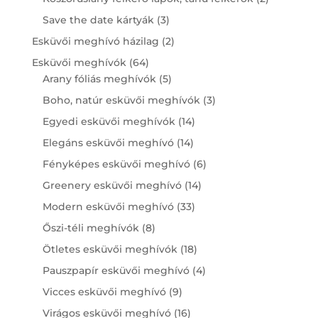
products
3
Save the date kártyák
3
products
2
Esküvői meghívó házilag
2
products
64
Esküvői meghívók
64
products
5
Arany fóliás meghívók
5
products
3
Boho, natúr esküvői meghívók
3
products
14
Egyedi esküvői meghívók
14
products
14
Elegáns esküvői meghívó
14
products
6
Fényképes esküvői meghívó
6
products
14
Greenery esküvői meghívó
14
products
33
Modern esküvői meghívó
33
products
8
Őszi-téli meghívók
8
products
18
Ötletes esküvői meghívók
18
products
4
Pauszpapír esküvői meghívó
4
products
9
Vicces esküvői meghívó
9
products
16
Virágos esküvői meghívó
16