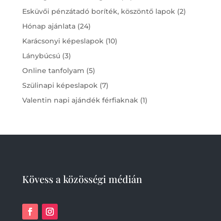
products
2
Esküvői pénzátadó boríték, köszöntő lapok
2
products
24
Hónap ajánlata
24
products
10
Karácsonyi képeslapok
10
products
3
Lánybúcsú
3
products
5
Online tanfolyam
5
products
7
Szülinapi képeslapok
7
products
1
Valentin napi ajándék férfiaknak
1
product
Kövess a közösségi médián