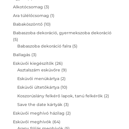
products
3
Alkotócsomag
3
products
1
Ara túlélőcsomag
1
product
10
Babaköszöntő
10
products
Babaszoba dekoráció, gyermekszoba dekoráció
5
5
products
5
Babaszoba dekoráció falra
5
products
3
Ballagás
3
products
26
Esküvői kiegészítők
26
products
9
Asztalszám esküvőre
9
products
2
Esküvői menükártya
2
products
10
Esküvői ültetőkártya
10
products
2
Koszorúslány felkérő lapok, tanú felkérők
2
products
3
Save the date kártyák
3
products
2
Esküvői meghívó házilag
2
products
64
Esküvői meghívók
64
products
5
Arany fóliás meghívók
5