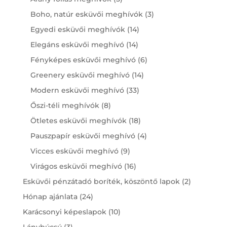
products
3
Boho, natúr esküvői meghívók
3
products
14
Egyedi esküvői meghívók
14
products
14
Elegáns esküvői meghívó
14
products
6
Fényképes esküvői meghívó
6
products
14
Greenery esküvői meghívó
14
products
33
Modern esküvői meghívó
33
products
8
Őszi-téli meghívók
8
products
18
Ötletes esküvői meghívók
18
products
4
Pauszpapír esküvői meghívó
4
products
9
Vicces esküvői meghívó
9
products
16
Virágos esküvői meghívó
16
products
2
Esküvői pénzátadó boríték, köszöntő lapok
2
products
24
Hónap ajánlata
24
products
10
Karácsonyi képeslapok
10
products
3