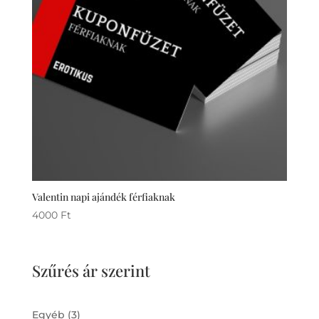
Valentin napi ajándék férfiaknak
4000
Ft
Szűrés ár szerint
3
Egyéb
3