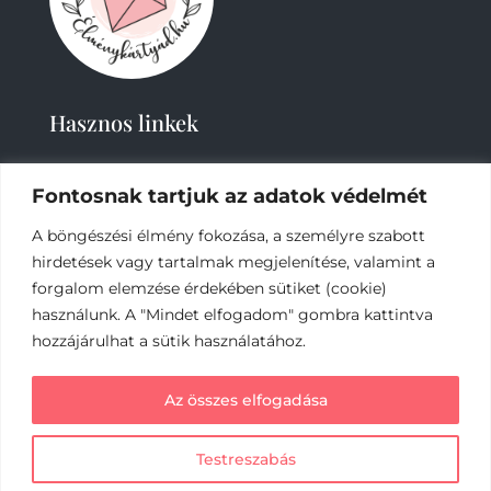
Hasznos linkek
Fontosnak tartjuk az adatok védelmét
A böngészési élmény fokozása, a személyre szabott
hirdetések vagy tartalmak megjelenítése, valamint a
forgalom elemzése érdekében sütiket (cookie)
2019-
2023 – Élménykártyád-Nagy Tímea © Minden
használunk. A "Mindet elfogadom" gombra kattintva
jog fenntartva.
hozzájárulhat a sütik használatához.
Az online fizetést a Barion Payment Zrt. biztosítja,
Az összes elfogadása
MNB engedély száma: H-EN-I-1064/2013
Testreszabás