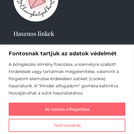
Hasznos linkek
Fontosnak tartjuk az adatok védelmét
A böngészési élmény fokozása, a személyre szabott
hirdetések vagy tartalmak megjelenítése, valamint a
forgalom elemzése érdekében sütiket (cookie)
2019-
2023 – Élménykártyád-Nagy Tímea © Minden
használunk. A "Mindet elfogadom" gombra kattintva
jog fenntartva.
hozzájárulhat a sütik használatához.
Az online fizetést a Barion Payment Zrt. biztosítja,
Az összes elfogadása
MNB engedély száma: H-EN-I-1064/2013
Testreszabás