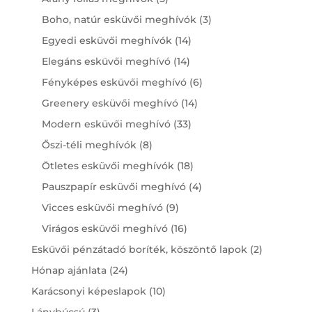
products
3
Boho, natúr esküvői meghívók
3
products
14
Egyedi esküvői meghívók
14
products
14
Elegáns esküvői meghívó
14
products
6
Fényképes esküvői meghívó
6
products
14
Greenery esküvői meghívó
14
products
33
Modern esküvői meghívó
33
products
8
Őszi-téli meghívók
8
products
18
Ötletes esküvői meghívók
18
products
4
Pauszpapír esküvői meghívó
4
products
9
Vicces esküvői meghívó
9
products
16
Virágos esküvői meghívó
16
products
2
Esküvői pénzátadó boríték, köszöntő lapok
2
products
24
Hónap ajánlata
24
products
10
Karácsonyi képeslapok
10
products
3