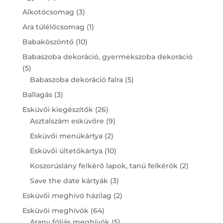
products
3
Alkotócsomag
3
products
1
Ara túlélőcsomag
1
product
10
Babaköszöntő
10
products
Babaszoba dekoráció, gyermekszoba dekoráció
5
5
products
5
Babaszoba dekoráció falra
5
products
3
Ballagás
3
products
26
Esküvői kiegészítők
26
products
9
Asztalszám esküvőre
9
products
2
Esküvői menükártya
2
products
10
Esküvői ültetőkártya
10
products
2
Koszorúslány felkérő lapok, tanú felkérők
2
products
3
Save the date kártyák
3
products
2
Esküvői meghívó házilag
2
products
64
Esküvői meghívók
64
products
5
Arany fóliás meghívók
5