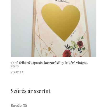
Tanú felkérő kaparós, koszorúslány felkérő virágos,
arany
2990
Ft
Szűrés ár szerint
3
Egyéb
3