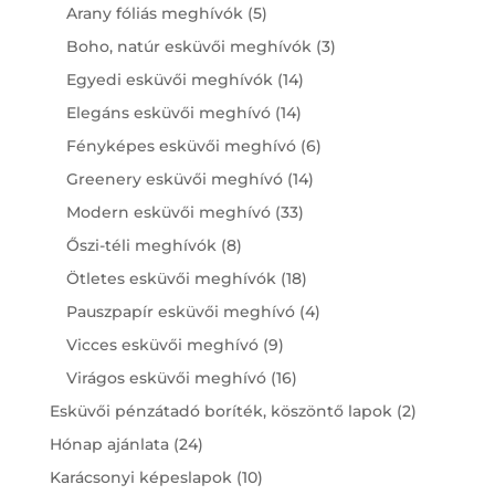
products
5
Arany fóliás meghívók
5
products
3
Boho, natúr esküvői meghívók
3
products
14
Egyedi esküvői meghívók
14
products
14
Elegáns esküvői meghívó
14
products
6
Fényképes esküvői meghívó
6
products
14
Greenery esküvői meghívó
14
products
33
Modern esküvői meghívó
33
products
8
Őszi-téli meghívók
8
products
18
Ötletes esküvői meghívók
18
products
4
Pauszpapír esküvői meghívó
4
products
9
Vicces esküvői meghívó
9
products
16
Virágos esküvői meghívó
16
products
2
Esküvői pénzátadó boríték, köszöntő lapok
2
products
24
Hónap ajánlata
24
products
10
Karácsonyi képeslapok
10