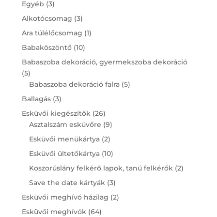
3
Egyéb
3
products
3
Alkotócsomag
3
products
1
Ara túlélőcsomag
1
product
10
Babaköszöntő
10
products
Babaszoba dekoráció, gyermekszoba dekoráció
5
5
products
5
Babaszoba dekoráció falra
5
products
3
Ballagás
3
products
26
Esküvői kiegészítők
26
products
9
Asztalszám esküvőre
9
products
2
Esküvői menükártya
2
products
10
Esküvői ültetőkártya
10
products
2
Koszorúslány felkérő lapok, tanú felkérők
2
products
3
Save the date kártyák
3
products
2
Esküvői meghívó házilag
2
products
64
Esküvői meghívók
64