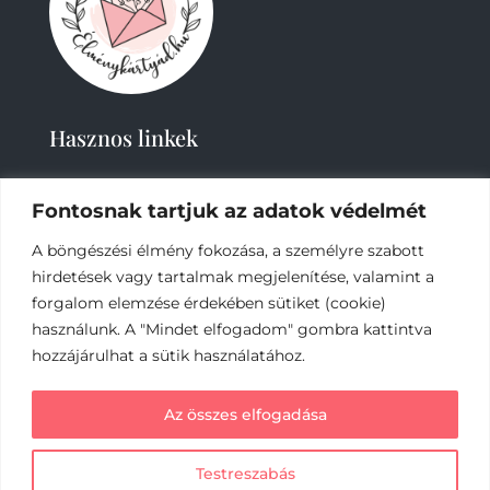
Hasznos linkek
Fontosnak tartjuk az adatok védelmét
A böngészési élmény fokozása, a személyre szabott
hirdetések vagy tartalmak megjelenítése, valamint a
forgalom elemzése érdekében sütiket (cookie)
2019-
2023 – Élménykártyád-Nagy Tímea © Minden
használunk. A "Mindet elfogadom" gombra kattintva
jog fenntartva.
hozzájárulhat a sütik használatához.
Az online fizetést a Barion Payment Zrt. biztosítja,
Az összes elfogadása
MNB engedély száma: H-EN-I-1064/2013
Testreszabás