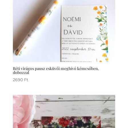
Réti virágos pausz esküvői meghívó kémcsőben,
dobozzal
2690
Ft