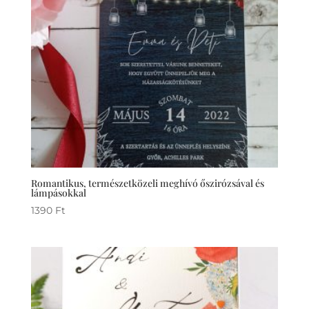
Romantikus, természetközeli meghívó őszirózsával és
lámpásokkal
1390
Ft