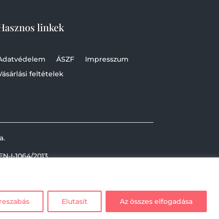
Hasznos linkek
Adatvédelem
ÁSZF
Impresszum
Vásárlási feltételek
a.
EN-I-1064/2013
reszabás
Elutasít
Az összes elfogadása