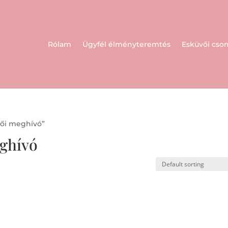
Rólam
Ügyfél élményteremtés
Esküvői cs
vői meghívó”
eghívó