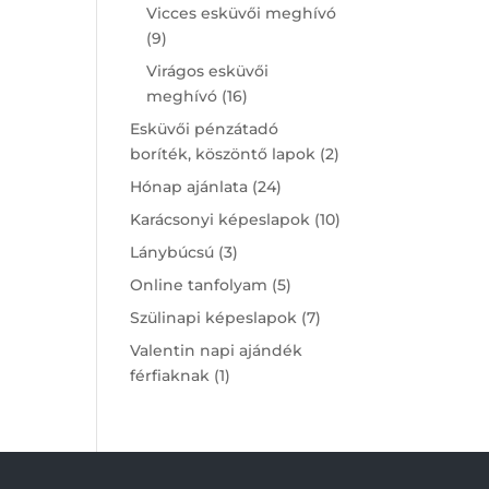
products
Vicces esküvői meghívó
9
9
products
Virágos esküvői
16
meghívó
16
products
Esküvői pénzátadó
2
boríték, köszöntő lapok
2
products
24
Hónap ajánlata
24
products
10
Karácsonyi képeslapok
10
products
3
Lánybúcsú
3
products
5
Online tanfolyam
5
products
7
Szülinapi képeslapok
7
products
Valentin napi ajándék
1
férfiaknak
1
product