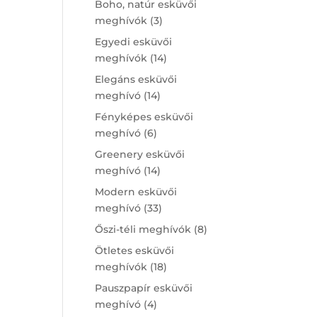
Boho, natúr esküvői
3
meghívók
3
products
Egyedi esküvői
14
meghívók
14
products
Elegáns esküvői
14
meghívó
14
products
Fényképes esküvői
6
meghívó
6
products
Greenery esküvői
14
meghívó
14
products
Modern esküvői
33
meghívó
33
products
8
Őszi-téli meghívók
8
products
Ötletes esküvői
18
meghívók
18
products
Pauszpapír esküvői
4
meghívó
4