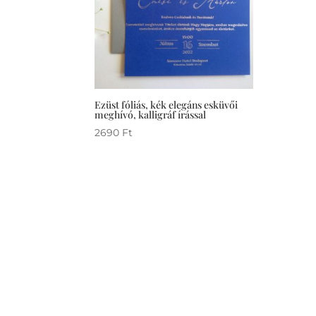
Ezüst fóliás, kék elegáns esküvői
meghívó, kalligráf írással
2690
Ft