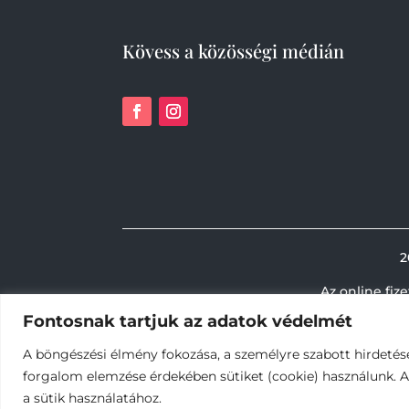
Kövess a közösségi médián
2
Az online fiz
Fontosnak tartjuk az adatok védelmét
A böngészési élmény fokozása, a személyre szabott hirdetés
forgalom elemzése érdekében sütiket (cookie) használunk. 
a sütik használatához.