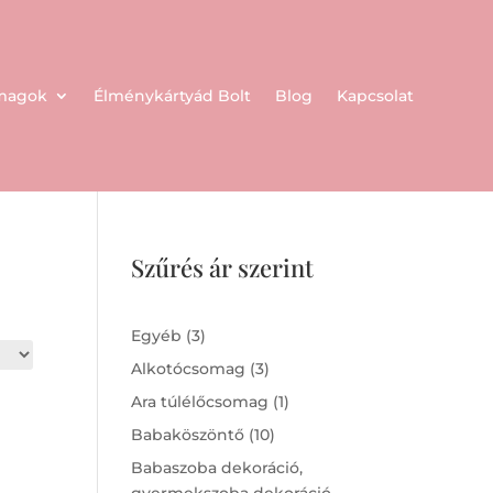
omagok
Élménykártyád Bolt
Blog
Kapcsolat
Szűrés ár szerint
3
Egyéb
3
products
3
Alkotócsomag
3
products
1
Ara túlélőcsomag
1
product
10
Babaköszöntő
10
products
Babaszoba dekoráció,
gyermekszoba dekoráció