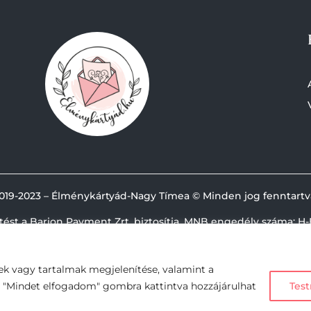
019-
2023 – Élménykártyád-Nagy Tímea © Minden jog fenntartv
etést a Barion Payment Zrt. biztosítja, MNB engedély száma: H-
ek vagy tartalmak megjelenítése, valamint a
A "Mindet elfogadom" gombra kattintva hozzájárulhat
Test