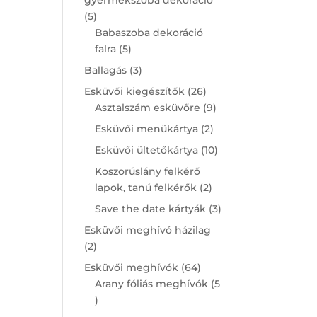
5
5
products
Babaszoba dekoráció
5
falra
5
products
3
Ballagás
3
products
26
Esküvői kiegészítők
26
products
9
Asztalszám esküvőre
9
products
2
Esküvői menükártya
2
products
10
Esküvői ültetőkártya
10
products
Koszorúslány felkérő
2
lapok, tanú felkérők
2
products
3
Save the date kártyák
3
products
Esküvői meghívó házilag
2
2
products
64
Esküvői meghívók
64
products
Arany fóliás meghívók
5
5
products