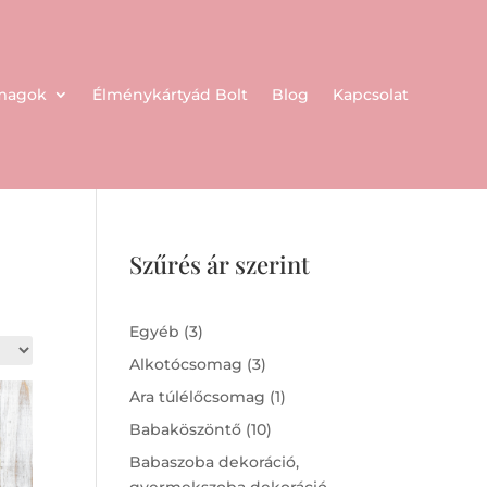
omagok
Élménykártyád Bolt
Blog
Kapcsolat
Szűrés ár szerint
3
Egyéb
3
products
3
Alkotócsomag
3
products
1
Ara túlélőcsomag
1
product
10
Babaköszöntő
10
products
Babaszoba dekoráció,
gyermekszoba dekoráció