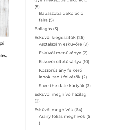
5
5
products
Babaszoba dekoráció
5
falra
5
products
3
Ballagás
3
products
26
Esküvői kiegészítők
26
ögű
products
9
Asztalszám esküvőre
9
products
2
Esküvői menükártya
2
tes,
products
10
Esküvői ültetőkártya
10
products
Koszorúslány felkérő
2
lapok, tanú felkérők
2
products
3
Save the date kártyák
3
products
Esküvői meghívó házilag
2
2
products
64
Esküvői meghívók
64
products
Arany fóliás meghívók
5
5
products