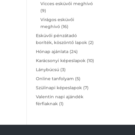
products
Vicces esküvői meghívó
9
9
products
Virágos esküvői
16
meghívó
16
products
Esküvői pénzátadó
2
boríték, köszöntő lapok
2
products
24
Hónap ajánlata
24
products
10
Karácsonyi képeslapok
10
products
3
Lánybúcsú
3
products
5
Online tanfolyam
5
products
7
Szülinapi képeslapok
7
products
Valentin napi ajándék
1
férfiaknak
1
product