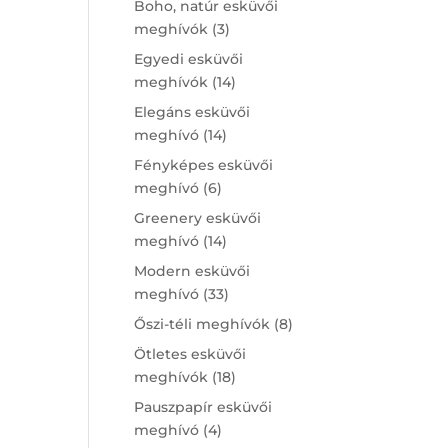
Boho, natúr esküvői
3
meghívók
3
products
Egyedi esküvői
14
meghívók
14
products
Elegáns esküvői
14
meghívó
14
products
Fényképes esküvői
6
meghívó
6
products
Greenery esküvői
14
meghívó
14
products
Modern esküvői
33
meghívó
33
products
8
Őszi-téli meghívók
8
products
Ötletes esküvői
18
meghívók
18
products
Pauszpapír esküvői
4
meghívó
4