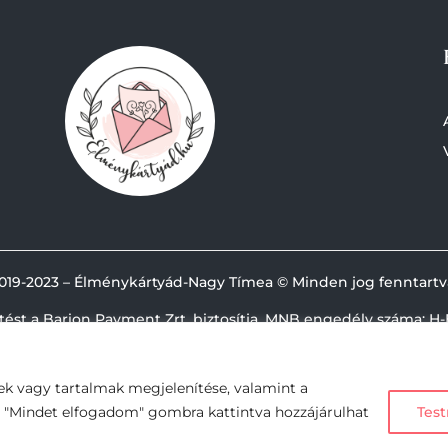
019-
2023 – Élménykártyád-Nagy Tímea © Minden jog fenntartv
etést a Barion Payment Zrt. biztosítja, MNB engedély száma: H-
ek vagy tartalmak megjelenítése, valamint a
A "Mindet elfogadom" gombra kattintva hozzájárulhat
Test