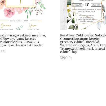
aszín virágos esküvői meghívó,
Rusztikus, Zöld leveles, Soksz
el Flowers, Arany keretes
Geometrikus arany keretes
rcolor Elegáns, Klasszikus
greenery esküvői meghívó,
ívó nyári, tavaszi esküvői lap
Watercolor Elegáns, Arany kere
Természetközeli nyári, tavaszi
0
Ft
esküvői lap
1390
Ft