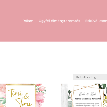
Rólam
Ügyfél élményteremtés
Esküvői cs