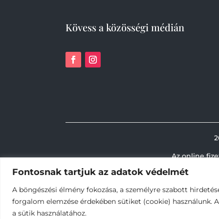
Kövess a közösségi médián
2
Az online fiz
Fontosnak tartjuk az adatok védelmét
A böngészési élmény fokozása, a személyre szabott hirdetés
forgalom elemzése érdekében sütiket (cookie) használunk. 
a sütik használatához.