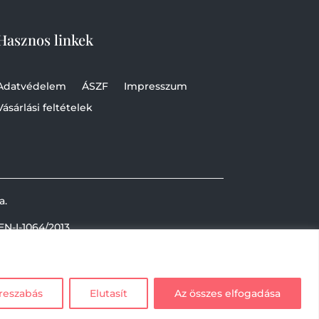
Hasznos linkek
Adatvédelem
ÁSZF
Impresszum
Vásárlási feltételek
a.
EN-I-1064/2013
reszabás
Elutasít
Az összes elfogadása