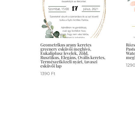
Geometrikus arany keretes
Rózs
greenery esküvői meghívó,
Past
Eukaliptusz levelek, Zöld,
Wate
Rusztikus, Elegáns, Ovális keretes,
megh
Természetközeli nyári, tavaszi
129
esküvői lap
1390
Ft