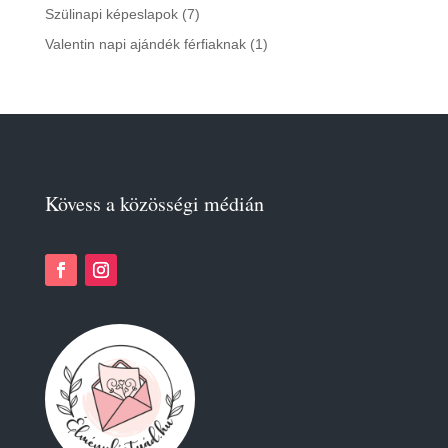
products
7
Szülinapi képeslapok
7
products
1
Valentin napi ajándék férfiaknak
1
product
Kövess a közösségi médián