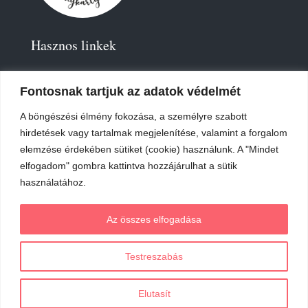
Hasznos linkek
Fontosnak tartjuk az adatok védelmét
A böngészési élmény fokozása, a személyre szabott
hirdetések vagy tartalmak megjelenítése, valamint a forgalom
elemzése érdekében sütiket (cookie) használunk. A "Mindet
2019-
2023 – Élménykártyád-Nagy Tímea © Minden jog
elfogadom" gombra kattintva hozzájárulhat a sütik
fenntartva.
használatához.
Az online fizetést a Barion Payment Zrt. biztosítja, MNB
Az összes elfogadása
engedély száma: H-EN-I-1064/2013
Testreszabás
Elutasít