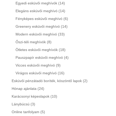
products
14
Egyedi esküvői meghívók
14
products
14
Elegáns esküvői meghívó
14
products
6
Fényképes esküvői meghívó
6
products
14
Greenery esküvői meghívó
14
products
33
Modern esküvői meghívó
33
products
8
Őszi-téli meghívók
8
products
18
Ötletes esküvői meghívók
18
products
4
Pauszpapír esküvői meghívó
4
products
9
Vicces esküvői meghívó
9
products
16
Virágos esküvői meghívó
16
products
2
Esküvői pénzátadó boríték, köszöntő lapok
2
products
24
Hónap ajánlata
24
products
10
Karácsonyi képeslapok
10
products
3
Lánybúcsú
3
products
5
Online tanfolyam
5