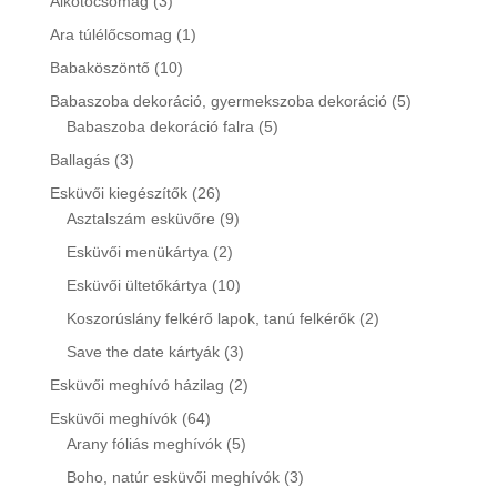
3
Alkotócsomag
3
products
1
Ara túlélőcsomag
1
product
10
Babaköszöntő
10
products
5
Babaszoba dekoráció, gyermekszoba dekoráció
5
5
products
Babaszoba dekoráció falra
5
products
3
Ballagás
3
products
26
Esküvői kiegészítők
26
products
9
Asztalszám esküvőre
9
products
2
Esküvői menükártya
2
products
10
Esküvői ültetőkártya
10
products
2
Koszorúslány felkérő lapok, tanú felkérők
2
products
3
Save the date kártyák
3
products
2
Esküvői meghívó házilag
2
products
64
Esküvői meghívók
64
products
5
Arany fóliás meghívók
5
products
3
Boho, natúr esküvői meghívók
3