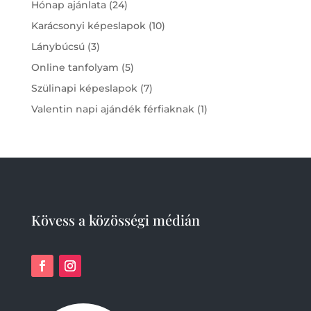
24
Hónap ajánlata
24
products
10
Karácsonyi képeslapok
10
products
3
Lánybúcsú
3
products
5
Online tanfolyam
5
products
7
Szülinapi képeslapok
7
products
1
Valentin napi ajándék férfiaknak
1
product
Kövess a közösségi médián