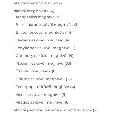
products
2
Esküvői meghívó házilag
2
products
64
Esküvői meghívók
64
products
5
Arany fóliás meghívók
5
products
3
Boho, natúr esküvői meghívók
3
products
14
Egyedi esküvői meghívók
14
products
14
Elegáns esküvői meghívó
14
products
6
Fényképes esküvői meghívó
6
products
14
Greenery esküvői meghívó
14
products
33
Modern esküvői meghívó
33
products
8
Őszi-téli meghívók
8
products
18
Ötletes esküvői meghívók
18
products
4
Pauszpapír esküvői meghívó
4
products
9
Vicces esküvői meghívó
9
products
16
Virágos esküvői meghívó
16
products
2
Esküvői pénzátadó boríték, köszöntő lapok
2
products