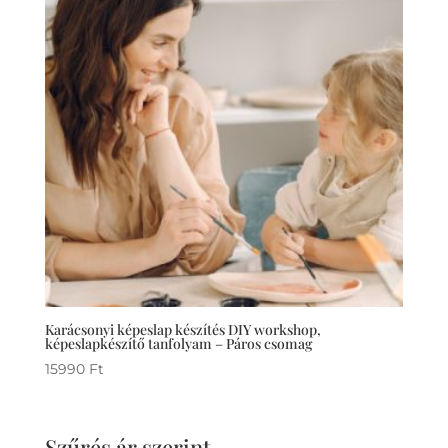
Karácsonyi képeslap készítés DIY workshop,
képeslapkészítő tanfolyam – Páros csomag
15990
Ft
Szűrés ár szerint