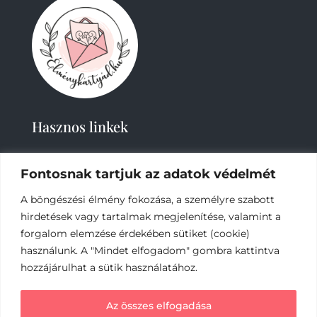
Hasznos linkek
Fontosnak tartjuk az adatok védelmét
A böngészési élmény fokozása, a személyre szabott
hirdetések vagy tartalmak megjelenítése, valamint a
forgalom elemzése érdekében sütiket (cookie)
2019-
2023 – Élménykártyád-Nagy Tímea © Minden
használunk. A "Mindet elfogadom" gombra kattintva
jog fenntartva.
hozzájárulhat a sütik használatához.
Az online fizetést a Barion Payment Zrt. biztosítja,
Az összes elfogadása
MNB engedély száma: H-EN-I-1064/2013