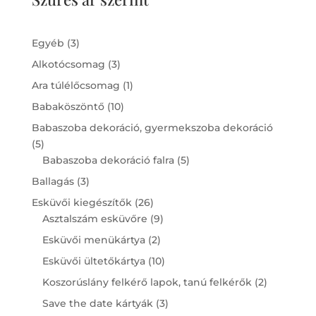
3
Egyéb
3
products
3
Alkotócsomag
3
products
1
Ara túlélőcsomag
1
product
10
Babaköszöntő
10
products
Babaszoba dekoráció, gyermekszoba dekoráció
5
5
products
5
Babaszoba dekoráció falra
5
products
3
Ballagás
3
products
26
Esküvői kiegészítők
26
products
9
Asztalszám esküvőre
9
products
2
Esküvői menükártya
2
products
10
Esküvői ültetőkártya
10
products
2
Koszorúslány felkérő lapok, tanú felkérők
2
products
3
Save the date kártyák
3