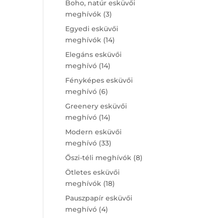
Boho, natúr esküvői
3
meghívók
3
products
Egyedi esküvői
14
meghívók
14
products
Elegáns esküvői
14
meghívó
14
products
Fényképes esküvői
6
meghívó
6
products
Greenery esküvői
14
meghívó
14
products
Modern esküvői
33
meghívó
33
products
8
Őszi-téli meghívók
8
products
Ötletes esküvői
18
meghívók
18
products
Pauszpapír esküvői
4
meghívó
4