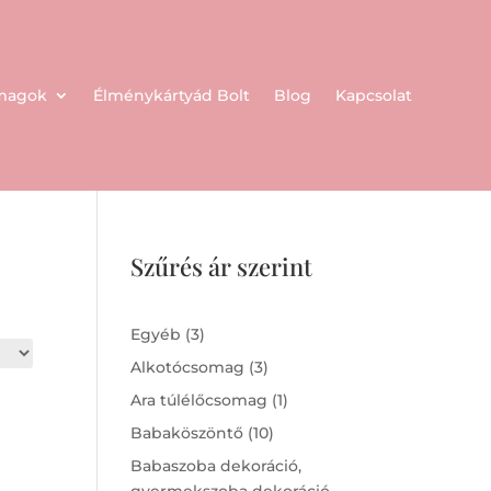
omagok
Élménykártyád Bolt
Blog
Kapcsolat
Szűrés ár szerint
3
Egyéb
3
products
3
Alkotócsomag
3
products
1
Ara túlélőcsomag
1
product
10
Babaköszöntő
10
products
Babaszoba dekoráció,
gyermekszoba dekoráció