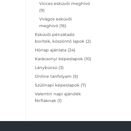
products
Vicces esküvői meghívó
9
9
products
Virágos esküvői
16
meghívó
16
products
Esküvői pénzátadó
2
boríték, köszöntő lapok
2
products
24
Hónap ajánlata
24
products
10
Karácsonyi képeslapok
10
products
3
Lánybúcsú
3
products
5
Online tanfolyam
5
products
7
Szülinapi képeslapok
7
products
Valentin napi ajándék
1
férfiaknak
1
product