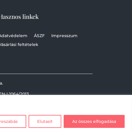
Hasznos linkek
Adatvédelem
ÁSZF
Impresszum
Vásárlási feltételek
a.
EN-I-1064/2013
reszabás
Elutasít
Az összes elfogadása