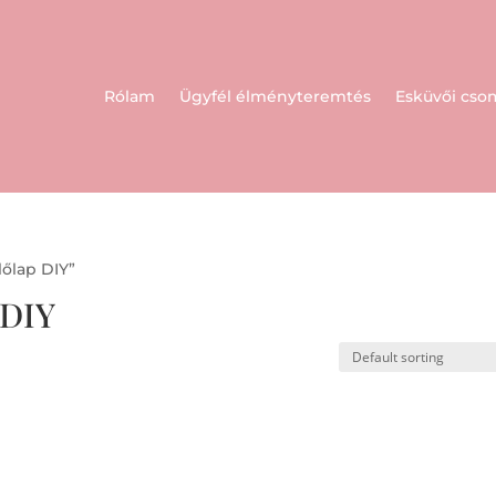
Rólam
Ügyfél élményteremtés
Esküvői cs
lőlap DIY”
 DIY