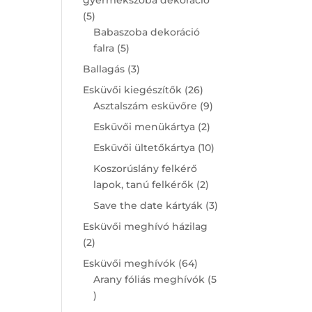
5
5
products
Babaszoba dekoráció
5
falra
5
products
3
Ballagás
3
products
26
Esküvői kiegészítők
26
products
9
Asztalszám esküvőre
9
products
2
Esküvői menükártya
2
products
10
Esküvői ültetőkártya
10
products
Koszorúslány felkérő
2
lapok, tanú felkérők
2
products
3
Save the date kártyák
3
products
Esküvői meghívó házilag
2
2
products
64
Esküvői meghívók
64
products
Arany fóliás meghívók
5
5
products