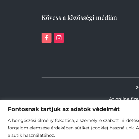
Kövess a közösségi médián
2
Az online fiz
Fontosnak tartjuk az adatok védelmét
A böngészési élmény fokozása, a személyre szabott hirdetés
forgalom elemzése érdekében sütiket (cookie) használunk. 
a sütik használatához.