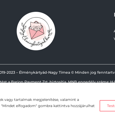
019-
2023 – Élménykártyád-Nagy Tímea © Minden jog fenntartv
etést a Barion Payment Zrt. biztosítja, MNB engedély száma: H-
ek vagy tartalmak megjelenítése, valamint a
A "Mindet elfogadom" gombra kattintva hozzájárulhat
Test