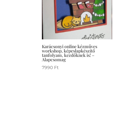
Karácsonyi online kézműves
workshop, képeslapkészítő
tanfolyam, kezdőknek is! –
Alapcsomag
7990
Ft