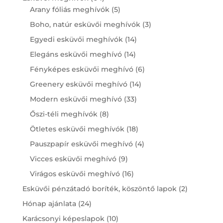
products
5
Arany fóliás meghívók
5
products
3
Boho, natúr esküvői meghívók
3
products
14
Egyedi esküvői meghívók
14
products
14
Elegáns esküvői meghívó
14
products
6
Fényképes esküvői meghívó
6
products
14
Greenery esküvői meghívó
14
products
33
Modern esküvői meghívó
33
products
8
Őszi-téli meghívók
8
products
18
Ötletes esküvői meghívók
18
products
4
Pauszpapír esküvői meghívó
4
products
9
Vicces esküvői meghívó
9
products
16
Virágos esküvői meghívó
16
products
2
Esküvői pénzátadó boríték, köszöntő lapok
2
products
24
Hónap ajánlata
24
products
10
Karácsonyi képeslapok
10