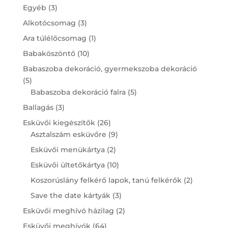
3
Egyéb
3
products
3
Alkotócsomag
3
products
1
Ara túlélőcsomag
1
product
10
Babaköszöntő
10
products
Babaszoba dekoráció, gyermekszoba dekoráció
5
5
products
5
Babaszoba dekoráció falra
5
products
3
Ballagás
3
products
26
Esküvői kiegészítők
26
products
9
Asztalszám esküvőre
9
products
2
Esküvői menükártya
2
products
10
Esküvői ültetőkártya
10
products
2
Koszorúslány felkérő lapok, tanú felkérők
2
products
3
Save the date kártyák
3
products
2
Esküvői meghívó házilag
2
products
64
Esküvői meghívók
64