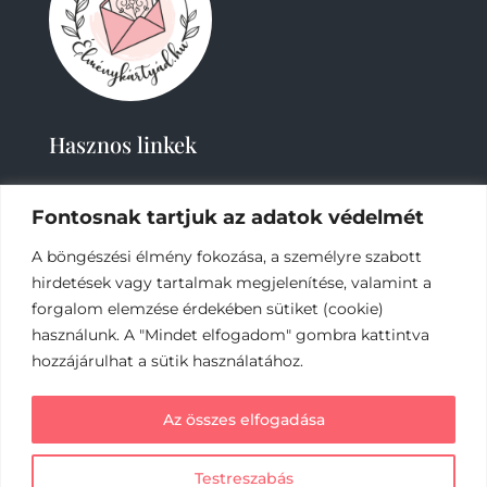
Hasznos linkek
Fontosnak tartjuk az adatok védelmét
A böngészési élmény fokozása, a személyre szabott
hirdetések vagy tartalmak megjelenítése, valamint a
forgalom elemzése érdekében sütiket (cookie)
2019-
2023 – Élménykártyád-Nagy Tímea © Minden
használunk. A "Mindet elfogadom" gombra kattintva
jog fenntartva.
hozzájárulhat a sütik használatához.
Az online fizetést a Barion Payment Zrt. biztosítja,
Az összes elfogadása
MNB engedély száma: H-EN-I-1064/2013
Testreszabás