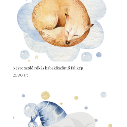
Névre szóló rókás babaköszöntő falikép
2990
Ft