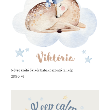
Névre szóló őzikés babaköszöntő falikép
2990
Ft