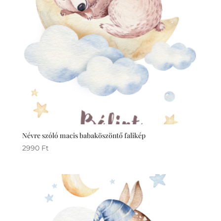
Névre szóló macis babaköszöntő falikép
2990
Ft