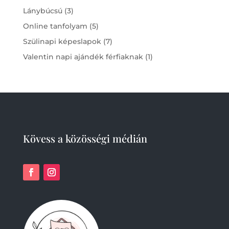
products
3
Lánybúcsú
3
products
5
Online tanfolyam
5
products
7
Szülinapi képeslapok
7
products
1
Valentin napi ajándék férfiaknak
1
product
Kövess a közösségi médián