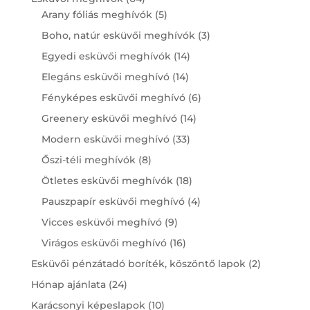
products
5
Arany fóliás meghívók
5
products
3
Boho, natúr esküvői meghívók
3
products
14
Egyedi esküvői meghívók
14
products
14
Elegáns esküvői meghívó
14
products
6
Fényképes esküvői meghívó
6
products
14
Greenery esküvői meghívó
14
products
33
Modern esküvői meghívó
33
products
8
Őszi-téli meghívók
8
products
18
Ötletes esküvői meghívók
18
products
4
Pauszpapír esküvői meghívó
4
products
9
Vicces esküvői meghívó
9
products
16
Virágos esküvői meghívó
16
products
2
Esküvői pénzátadó boríték, köszöntő lapok
2
products
24
Hónap ajánlata
24
products
10
Karácsonyi képeslapok
10