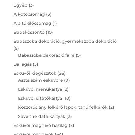
3
Egyéb
3
products
3
Alkotócsomag
3
products
1
Ara túlélőcsomag
1
product
10
Babaköszöntő
10
products
Babaszoba dekoráció, gyermekszoba dekoráció
5
5
products
5
Babaszoba dekoráció falra
5
products
3
Ballagás
3
products
26
Esküvői kiegészítők
26
products
9
Asztalszám esküvőre
9
products
2
Esküvői menükártya
2
products
10
Esküvői ültetőkártya
10
products
2
Koszorúslány felkérő lapok, tanú felkérők
2
products
3
Save the date kártyák
3
products
2
Esküvői meghívó házilag
2
products
64
Esküvői meghívók
64