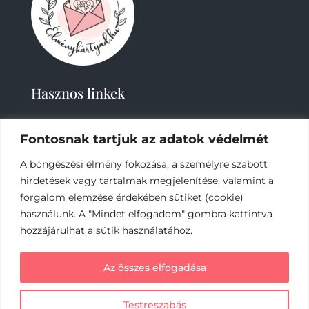
Hasznos linkek
Fontosnak tartjuk az adatok védelmét
A böngészési élmény fokozása, a személyre szabott
hirdetések vagy tartalmak megjelenítése, valamint a
forgalom elemzése érdekében sütiket (cookie)
2019-
2023 – Élménykártyád-Nagy Tímea © Minden
használunk. A "Mindet elfogadom" gombra kattintva
jog fenntartva.
hozzájárulhat a sütik használatához.
Az online fizetést a Barion Payment Zrt. biztosítja,
Az összes elfogadása
MNB engedély száma: H-EN-I-1064/2013
Testreszabás