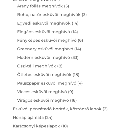
products
5
Arany fóliás meghívók
5
products
3
Boho, natúr esküvői meghívók
3
products
14
Egyedi esküvői meghívók
14
products
14
Elegáns esküvői meghívó
14
products
6
Fényképes esküvői meghívó
6
products
14
Greenery esküvői meghívó
14
products
33
Modern esküvői meghívó
33
products
8
Őszi-téli meghívók
8
products
18
Ötletes esküvői meghívók
18
products
4
Pauszpapír esküvői meghívó
4
products
9
Vicces esküvői meghívó
9
products
16
Virágos esküvői meghívó
16
products
2
Esküvői pénzátadó boríték, köszöntő lapok
2
products
24
Hónap ajánlata
24
products
10
Karácsonyi képeslapok
10