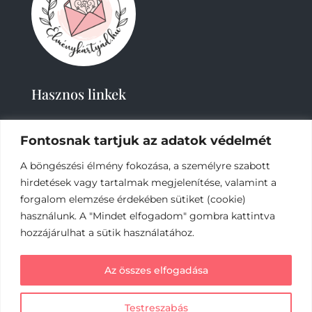
Hasznos linkek
Fontosnak tartjuk az adatok védelmét
A böngészési élmény fokozása, a személyre szabott
hirdetések vagy tartalmak megjelenítése, valamint a
forgalom elemzése érdekében sütiket (cookie)
2019-
2023 – Élménykártyád-Nagy Tímea © Minden
használunk. A "Mindet elfogadom" gombra kattintva
jog fenntartva.
hozzájárulhat a sütik használatához.
Az online fizetést a Barion Payment Zrt. biztosítja,
Az összes elfogadása
MNB engedély száma: H-EN-I-1064/2013
Testreszabás