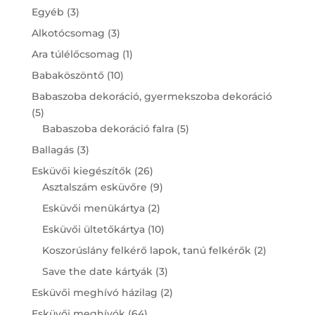
3
Egyéb
3
products
3
Alkotócsomag
3
products
1
Ara túlélőcsomag
1
product
10
Babaköszöntő
10
products
Babaszoba dekoráció, gyermekszoba dekoráció
5
5
products
5
Babaszoba dekoráció falra
5
products
3
Ballagás
3
products
26
Esküvői kiegészítők
26
products
9
Asztalszám esküvőre
9
products
2
Esküvői menükártya
2
products
10
Esküvői ültetőkártya
10
products
2
Koszorúslány felkérő lapok, tanú felkérők
2
products
3
Save the date kártyák
3
products
2
Esküvői meghívó házilag
2
products
64
Esküvői meghívók
64