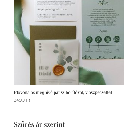
Idővonalas meghívó pausz borítóval, viaszpecséttel
2490
Ft
Szűrés ár szerint