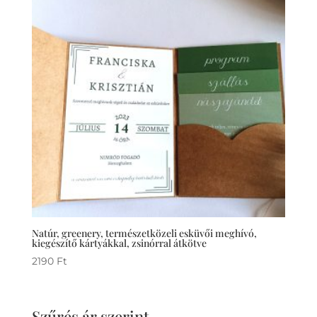
Natúr, greenery, természetközeli esküvői meghívó,
kiegészítő kártyákkal, zsinórral átkötve
2190
Ft
Szűrés ár szerint