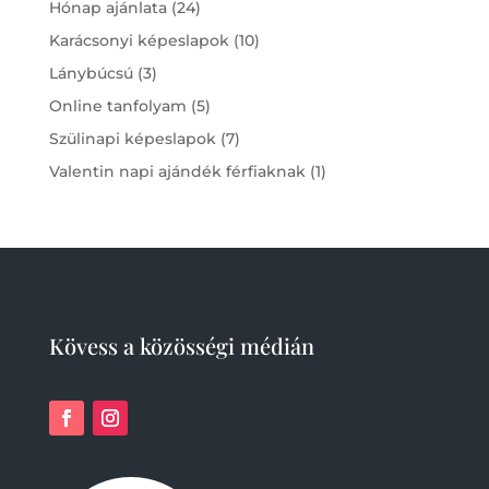
24
Hónap ajánlata
24
products
10
Karácsonyi képeslapok
10
products
3
Lánybúcsú
3
products
5
Online tanfolyam
5
products
7
Szülinapi képeslapok
7
products
1
Valentin napi ajándék férfiaknak
1
product
Kövess a közösségi médián