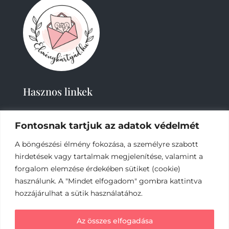
Hasznos linkek
Fontosnak tartjuk az adatok védelmét
A böngészési élmény fokozása, a személyre szabott
hirdetések vagy tartalmak megjelenítése, valamint a
forgalom elemzése érdekében sütiket (cookie)
2019-
2023 – Élménykártyád-Nagy Tímea © Minden
használunk. A "Mindet elfogadom" gombra kattintva
jog fenntartva.
hozzájárulhat a sütik használatához.
Az online fizetést a Barion Payment Zrt. biztosítja,
Az összes elfogadása
MNB engedély száma: H-EN-I-1064/2013