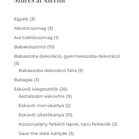
3
Egyéb
3
products
3
Alkotócsomag
3
products
1
Ara túlélőcsomag
1
product
10
Babaköszöntő
10
products
Babaszoba dekoráció, gyermekszoba dekoráció
5
5
products
5
Babaszoba dekoráció falra
5
products
3
Ballagás
3
products
26
Esküvői kiegészítők
26
products
9
Asztalszám esküvőre
9
products
2
Esküvői menükártya
2
products
10
Esküvői ültetőkártya
10
products
2
Koszorúslány felkérő lapok, tanú felkérők
2
products
3
Save the date kártyák
3