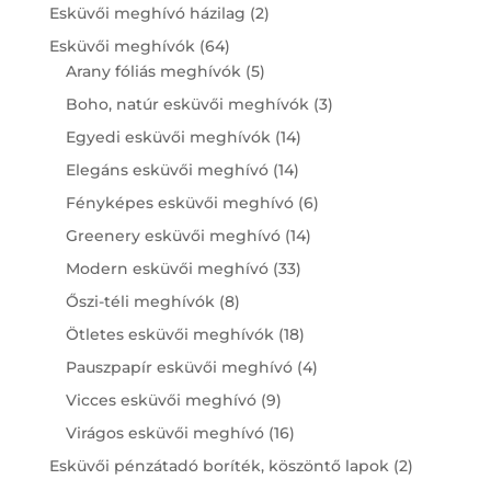
products
2
Esküvői meghívó házilag
2
products
64
Esküvői meghívók
64
products
5
Arany fóliás meghívók
5
products
3
Boho, natúr esküvői meghívók
3
products
14
Egyedi esküvői meghívók
14
products
14
Elegáns esküvői meghívó
14
products
6
Fényképes esküvői meghívó
6
products
14
Greenery esküvői meghívó
14
products
33
Modern esküvői meghívó
33
products
8
Őszi-téli meghívók
8
products
18
Ötletes esküvői meghívók
18
products
4
Pauszpapír esküvői meghívó
4
products
9
Vicces esküvői meghívó
9
products
16
Virágos esküvői meghívó
16
products
2
Esküvői pénzátadó boríték, köszöntő lapok
2
products