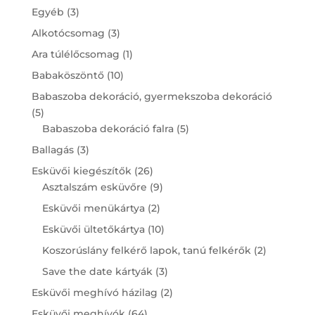
3
Egyéb
3
products
3
Alkotócsomag
3
products
1
Ara túlélőcsomag
1
product
10
Babaköszöntő
10
products
Babaszoba dekoráció, gyermekszoba dekoráció
5
5
products
5
Babaszoba dekoráció falra
5
products
3
Ballagás
3
products
26
Esküvői kiegészítők
26
products
9
Asztalszám esküvőre
9
products
2
Esküvői menükártya
2
products
10
Esküvői ültetőkártya
10
products
2
Koszorúslány felkérő lapok, tanú felkérők
2
products
3
Save the date kártyák
3
products
2
Esküvői meghívó házilag
2
products
64
Esküvői meghívók
64