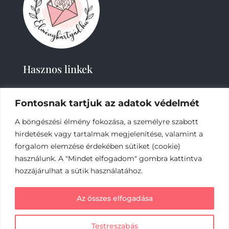
Hasznos linkek
Fontosnak tartjuk az adatok védelmét
A böngészési élmény fokozása, a személyre szabott
hirdetések vagy tartalmak megjelenítése, valamint a
forgalom elemzése érdekében sütiket (cookie)
2019-
2023 – Élménykártyád-Nagy Tímea © Minden
használunk. A "Mindet elfogadom" gombra kattintva
jog fenntartva.
hozzájárulhat a sütik használatához.
Az online fizetést a Barion Payment Zrt. biztosítja,
Az összes elfogadása
MNB engedély száma: H-EN-I-1064/2013
Testreszabás