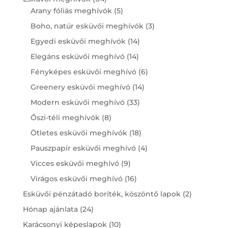
products
5
Arany fóliás meghívók
5
products
3
Boho, natúr esküvői meghívók
3
products
14
Egyedi esküvői meghívók
14
products
14
Elegáns esküvői meghívó
14
products
6
Fényképes esküvői meghívó
6
products
14
Greenery esküvői meghívó
14
products
33
Modern esküvői meghívó
33
products
8
Őszi-téli meghívók
8
products
18
Ötletes esküvői meghívók
18
products
4
Pauszpapír esküvői meghívó
4
products
9
Vicces esküvői meghívó
9
products
16
Virágos esküvői meghívó
16
products
2
Esküvői pénzátadó boríték, köszöntő lapok
2
products
24
Hónap ajánlata
24
products
10
Karácsonyi képeslapok
10