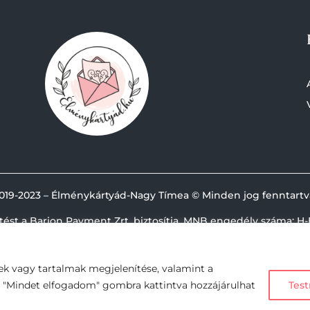
019-
2023 – Élménykártyád-Nagy Tímea © Minden jog fenntartv
etést a Barion Payment Zrt. biztosítja, MNB engedély száma: H-
ek vagy tartalmak megjelenítése, valamint a
A "Mindet elfogadom" gombra kattintva hozzájárulhat
Test