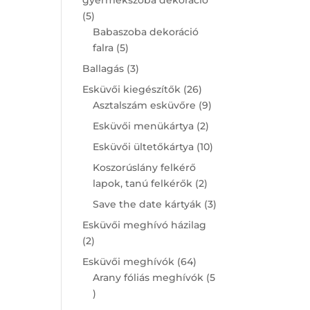
5
5
products
Babaszoba dekoráció
5
falra
5
products
3
Ballagás
3
products
26
Esküvői kiegészítők
26
products
9
Asztalszám esküvőre
9
products
2
Esküvői menükártya
2
products
10
Esküvői ültetőkártya
10
products
Koszorúslány felkérő
2
lapok, tanú felkérők
2
products
3
Save the date kártyák
3
products
Esküvői meghívó házilag
2
2
products
64
Esküvői meghívók
64
products
Arany fóliás meghívók
5
5
products