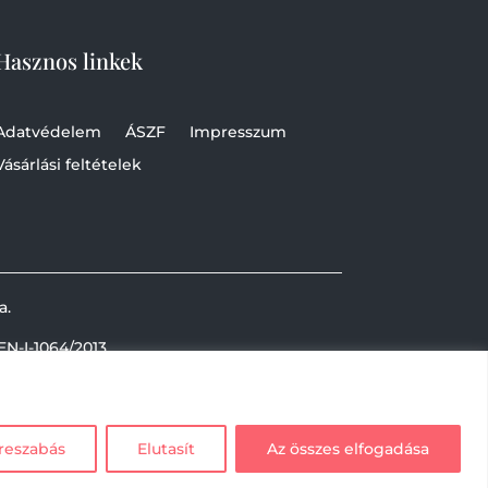
Hasznos linkek
Adatvédelem
ÁSZF
Impresszum
Vásárlási feltételek
a.
EN-I-1064/2013
reszabás
Elutasít
Az összes elfogadása