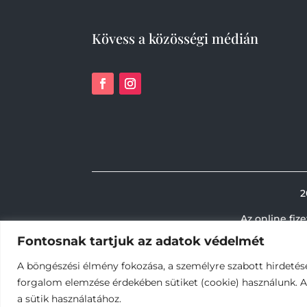
Kövess a közösségi médián
2
Az online fiz
Fontosnak tartjuk az adatok védelmét
A böngészési élmény fokozása, a személyre szabott hirdetés
forgalom elemzése érdekében sütiket (cookie) használunk. 
a sütik használatához.