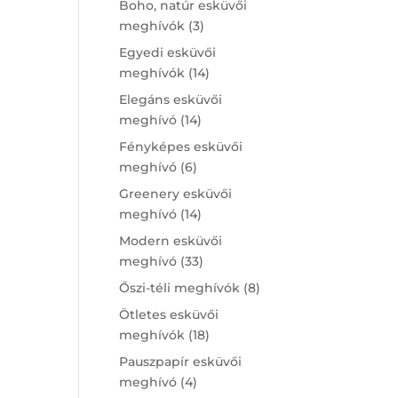
Boho, natúr esküvői
3
meghívók
3
products
Egyedi esküvői
14
meghívók
14
products
Elegáns esküvői
14
meghívó
14
products
Fényképes esküvői
6
meghívó
6
products
Greenery esküvői
14
meghívó
14
products
Modern esküvői
33
meghívó
33
products
8
Őszi-téli meghívók
8
products
Ötletes esküvői
18
meghívók
18
products
Pauszpapír esküvői
4
meghívó
4