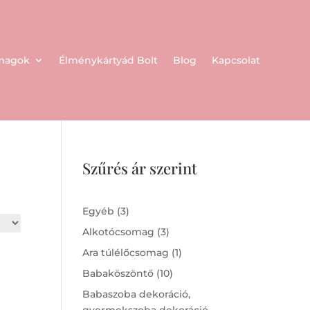
omagok
Élménykártyád Bolt
Blog
Kapcsolat
Szűrés ár szerint
3
Egyéb
3
products
3
Alkotócsomag
3
products
1
Ara túlélőcsomag
1
product
10
Babaköszöntő
10
products
Babaszoba dekoráció,
gyermekszoba dekoráció