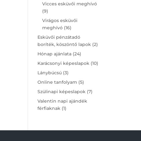
products
Vicces esküvői meghívó
9
9
products
Virágos esküvői
16
meghívó
16
products
Esküvői pénzátadó
2
boríték, köszöntő lapok
2
products
24
Hónap ajánlata
24
products
10
Karácsonyi képeslapok
10
products
3
Lánybúcsú
3
products
5
Online tanfolyam
5
products
7
Szülinapi képeslapok
7
products
Valentin napi ajándék
1
férfiaknak
1
product