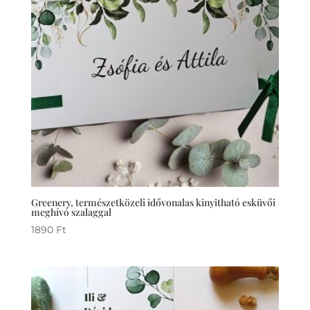
Greenery, természetközeli idővonalas kinyitható esküvői
meghívó szalaggal
1890
Ft