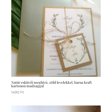
Natúr esküvői meghívó, zöld levelekkel, barna kraft
kartonon madzaggal
1490
Ft