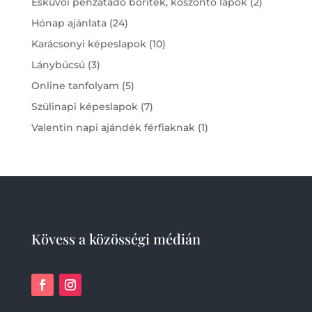
2
Esküvői pénzátadó boríték, köszöntő lapok
2
products
24
Hónap ajánlata
24
products
10
Karácsonyi képeslapok
10
products
3
Lánybúcsú
3
products
5
Online tanfolyam
5
products
7
Szülinapi képeslapok
7
products
1
Valentin napi ajándék férfiaknak
1
product
Kövess a közösségi médián