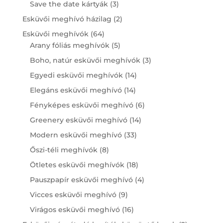
products
3
Save the date kártyák
3
products
2
Esküvői meghívó házilag
2
products
64
Esküvői meghívók
64
products
5
Arany fóliás meghívók
5
products
3
Boho, natúr esküvői meghívók
3
products
14
Egyedi esküvői meghívók
14
products
14
Elegáns esküvői meghívó
14
products
6
Fényképes esküvői meghívó
6
products
14
Greenery esküvői meghívó
14
products
33
Modern esküvői meghívó
33
products
8
Őszi-téli meghívók
8
products
18
Ötletes esküvői meghívók
18
products
4
Pauszpapír esküvői meghívó
4
products
9
Vicces esküvői meghívó
9
products
16
Virágos esküvői meghívó
16
products