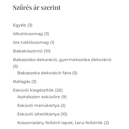
Szűrés ár szerint
3
Egyéb
3
products
3
Alkotócsomag
3
products
1
Ara túlélőcsomag
1
product
10
Babaköszöntő
10
products
Babaszoba dekoráció, gyermekszoba dekoráció
5
5
products
5
Babaszoba dekoráció falra
5
products
3
Ballagás
3
products
26
Esküvői kiegészítők
26
products
9
Asztalszám esküvőre
9
products
2
Esküvői menükártya
2
products
10
Esküvői ültetőkártya
10
products
2
Koszorúslány felkérő lapok, tanú felkérők
2