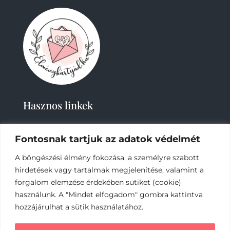
Hasznos linkek
Fontosnak tartjuk az adatok védelmét
A böngészési élmény fokozása, a személyre szabott
hirdetések vagy tartalmak megjelenítése, valamint a
forgalom elemzése érdekében sütiket (cookie)
használunk. A "Mindet elfogadom" gombra kattintva
2019-
2023 – Élménykártyád-Nagy Tímea © Minden
jog fenntartva.
hozzájárulhat a sütik használatához.
Az online fizetést a Barion Payment Zrt. biztosítja,