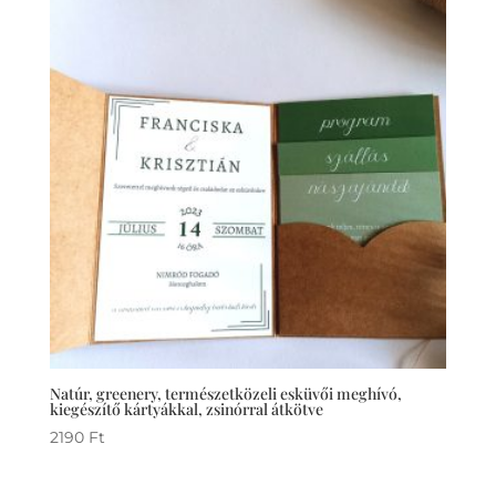
Natúr, greenery, természetközeli esküvői meghívó,
kiegészítő kártyákkal, zsinórral átkötve
2190
Ft