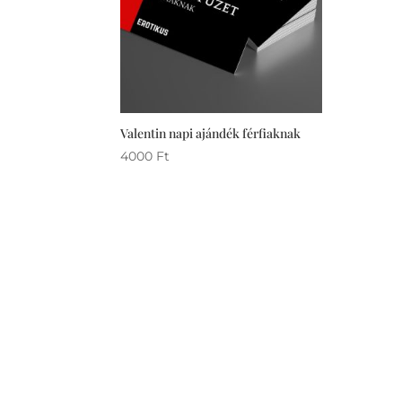
Valentin napi ajándék férfiaknak
4000
Ft