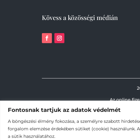
Kövess a közösségi médián
2
Az online fiz
Fontosnak tartjuk az adatok védelmét
A böngészési élmény fokozása, a személyre szabott hirdetés
forgalom elemzése érdekében sütiket (cookie) használunk. 
a sütik használatához.