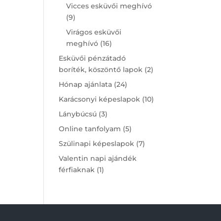
products
Vicces esküvői meghívó
9
9
products
Virágos esküvői
16
meghívó
16
products
Esküvői pénzátadó
2
boríték, köszöntő lapok
2
products
24
Hónap ajánlata
24
products
10
Karácsonyi képeslapok
10
products
3
Lánybúcsú
3
products
5
Online tanfolyam
5
products
7
Szülinapi képeslapok
7
products
Valentin napi ajándék
1
férfiaknak
1
product