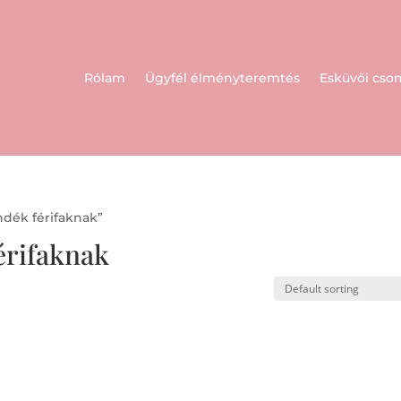
Rólam
Ügyfél élményteremtés
Esküvői cs
ndék férifaknak”
érifaknak