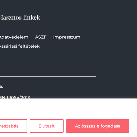
Hasznos linkek
Adatvédelem
ÁSZF
Impresszum
Vásárlási feltételek
a.
EN-I-1064/2013
reszabás
Elutasít
Az összes elfogadása