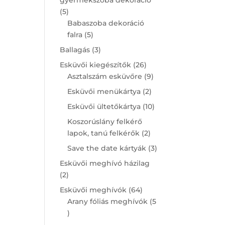
5
5
products
Babaszoba dekoráció
5
falra
5
products
3
Ballagás
3
products
26
Esküvői kiegészítők
26
products
9
Asztalszám esküvőre
9
products
2
Esküvői menükártya
2
products
10
Esküvői ültetőkártya
10
products
Koszorúslány felkérő
2
lapok, tanú felkérők
2
products
3
Save the date kártyák
3
products
Esküvői meghívó házilag
2
2
products
64
Esküvői meghívók
64
products
Arany fóliás meghívók
5
5
products