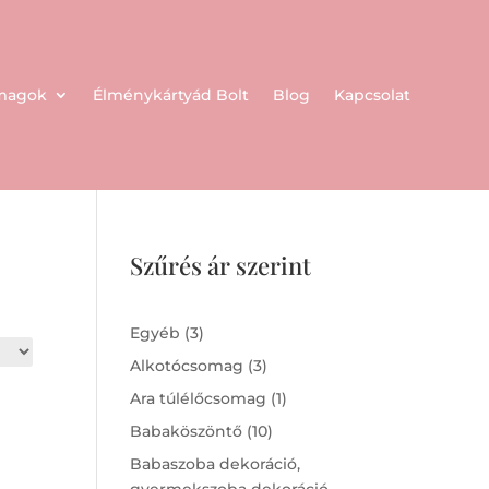
omagok
Élménykártyád Bolt
Blog
Kapcsolat
Szűrés ár szerint
3
Egyéb
3
products
3
Alkotócsomag
3
products
1
Ara túlélőcsomag
1
product
10
Babaköszöntő
10
products
Babaszoba dekoráció,
gyermekszoba dekoráció