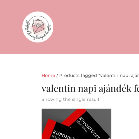
Home
/ Products tagged “valentin napi ajá
valentin napi ajándék f
Showing the single result