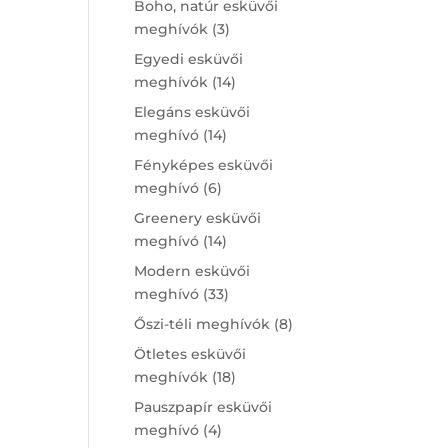
Boho, natúr esküvői
3
meghívók
3
products
Egyedi esküvői
14
meghívók
14
products
Elegáns esküvői
14
meghívó
14
products
Fényképes esküvői
6
meghívó
6
products
Greenery esküvői
14
meghívó
14
products
Modern esküvői
33
meghívó
33
products
8
Őszi-téli meghívók
8
products
Ötletes esküvői
18
meghívók
18
products
Pauszpapír esküvői
4
meghívó
4