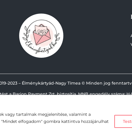
019-
2023 – Élménykártyád-Nagy Tímea © Minden jog fenntartv
etést a Barion Payment Zrt. biztosítja, MNB engedély száma: H-
ek vagy tartalmak megjelenítése, valamint a
A "Mindet elfogadom" gombra kattintva hozzájárulhat
Test