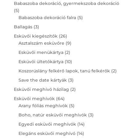
products
Babaszoba dekoráció, gyermekszoba dekoráció
5
5
products
5
Babaszoba dekoráció falra
5
products
3
Ballagás
3
products
26
Esküvői kiegészítők
26
products
9
Asztalszám esküvőre
9
products
2
Esküvői menükártya
2
products
10
Esküvői ültetőkártya
10
products
2
Koszorúslány felkérő lapok, tanú felkérők
2
products
3
Save the date kártyák
3
products
2
Esküvői meghívó házilag
2
products
64
Esküvői meghívók
64
products
5
Arany fóliás meghívók
5
products
3
Boho, natúr esküvői meghívók
3
products
14
Egyedi esküvői meghívók
14
products
14
Elegáns esküvői meghívó
14