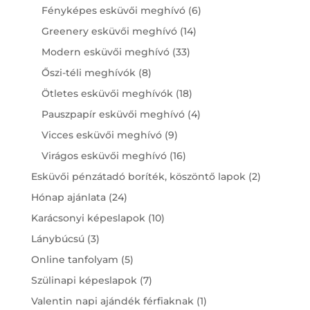
products
6
Fényképes esküvői meghívó
6
products
14
Greenery esküvői meghívó
14
products
33
Modern esküvői meghívó
33
products
8
Őszi-téli meghívók
8
products
18
Ötletes esküvői meghívók
18
products
4
Pauszpapír esküvői meghívó
4
products
9
Vicces esküvői meghívó
9
products
16
Virágos esküvői meghívó
16
products
2
Esküvői pénzátadó boríték, köszöntő lapok
2
products
24
Hónap ajánlata
24
products
10
Karácsonyi képeslapok
10
products
3
Lánybúcsú
3
products
5
Online tanfolyam
5
products
7
Szülinapi képeslapok
7
products
1
Valentin napi ajándék férfiaknak
1