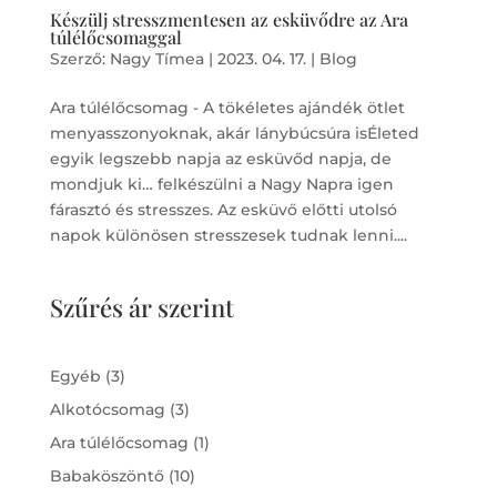
Készülj stresszmentesen az esküvődre az Ara
túlélőcsomaggal
Szerző:
Nagy Tímea
|
2023. 04. 17.
|
Blog
Ara túlélőcsomag - A tökéletes ajándék ötlet
menyasszonyoknak, akár lánybúcsúra isÉleted
egyik legszebb napja az esküvőd napja, de
mondjuk ki… felkészülni a Nagy Napra igen
fárasztó és stresszes. Az esküvő előtti utolsó
napok különösen stresszesek tudnak lenni....
Szűrés ár szerint
3
Egyéb
3
products
3
Alkotócsomag
3
products
1
Ara túlélőcsomag
1
product
10
Babaköszöntő
10