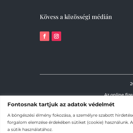
Kövess a közösségi médián
2
Az online fiz
Fontosnak tartjuk az adatok védelmét
A böngészési élmény fokozása, a személyre szabott hirdetés
forgalom elemzése érdekében sütiket (cookie) használunk. 
a sütik használatához.