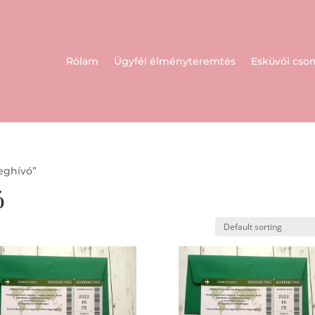
Rólam
Ügyfél élményteremtés
Esküvői cs
eghívó”
ó