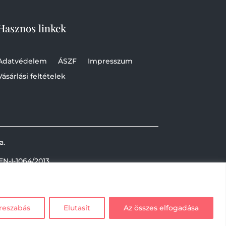
Hasznos linkek
Adatvédelem
ÁSZF
Impresszum
Vásárlási feltételek
a.
EN-I-1064/2013
reszabás
Elutasít
Az összes elfogadása