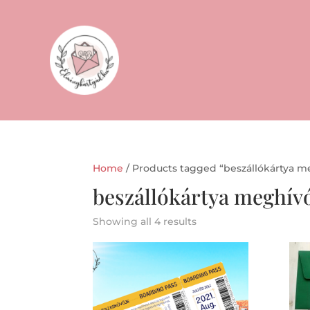
Home
/ Products tagged “beszállókártya m
beszállókártya meghív
Showing all 4 results