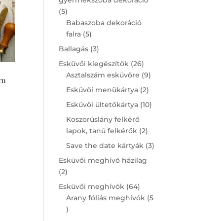
5
5
products
Babaszoba dekoráció
5
falra
5
products
3
Ballagás
3
products
26
Esküvői kiegészítők
26
products
9
Asztalszám esküvőre
9
rn
products
2
Esküvői menükártya
2
products
10
Esküvői ültetőkártya
10
products
Koszorúslány felkérő
2
lapok, tanú felkérők
2
products
3
Save the date kártyák
3
products
Esküvői meghívó házilag
2
2
products
64
Esküvői meghívók
64
products
Arany fóliás meghívók
5
5
products