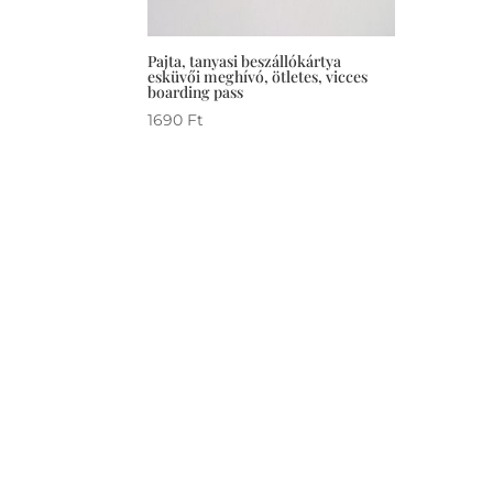
Pajta, tanyasi beszállókártya
esküvői meghívó, ötletes, vicces
boarding pass
1690
Ft