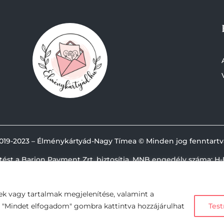
019-
2023 – Élménykártyád-Nagy Tímea © Minden jog fenntartv
etést a Barion Payment Zrt. biztosítja, MNB engedély száma: H-
ek vagy tartalmak megjelenítése, valamint a
A "Mindet elfogadom" gombra kattintva hozzájárulhat
Test