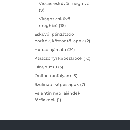
products
Vicces esküvői meghívó
9
9
products
Virágos esküvői
16
meghívó
16
products
Esküvői pénzátadó
2
boríték, köszöntő lapok
2
products
24
Hónap ajánlata
24
products
10
Karácsonyi képeslapok
10
products
3
Lánybúcsú
3
products
5
Online tanfolyam
5
products
7
Szülinapi képeslapok
7
products
Valentin napi ajándék
1
férfiaknak
1
product