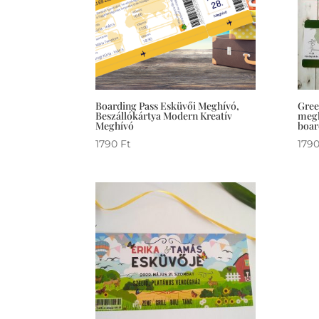
Boarding Pass Esküvői Meghívó,
Gree
Beszállókártya Modern Kreatív
megh
Meghívó
boar
1790
Ft
179