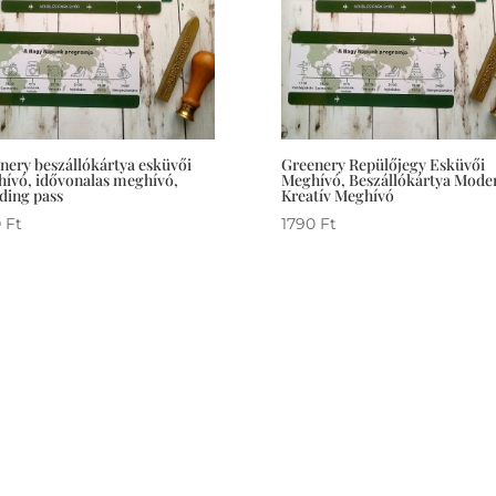
nery beszállókártya esküvői
Greenery Repülőjegy Esküvői
ívó, idővonalas meghívó,
Meghívó, Beszállókártya Mode
ding pass
Kreatív Meghívó
0
Ft
1790
Ft