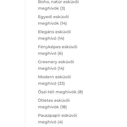
Boho, natúr esküvői
3
meghívók
3
products
Egyedi esküvői
14
meghívók
14
products
Elegáns esküvői
14
meghívó
14
products
Fényképes esküvői
6
meghívó
6
products
Greenery esküvői
14
meghívó
14
products
Modern esküvői
33
meghívó
33
products
8
Őszi-téli meghívók
8
products
Ötletes esküvői
18
meghívók
18
products
Pauszpapír esküvői
4
meghívó
4