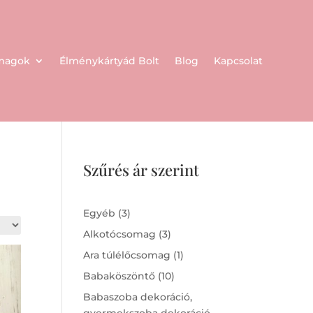
omagok
Élménykártyád Bolt
Blog
Kapcsolat
Szűrés ár szerint
3
Egyéb
3
products
3
Alkotócsomag
3
products
1
Ara túlélőcsomag
1
product
10
Babaköszöntő
10
products
Babaszoba dekoráció,
gyermekszoba dekoráció