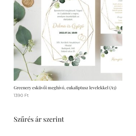
Greenery esküvői meghívó, eukaliptusz levelekkel (A5)
1390
Ft
Szűrés ár szerint