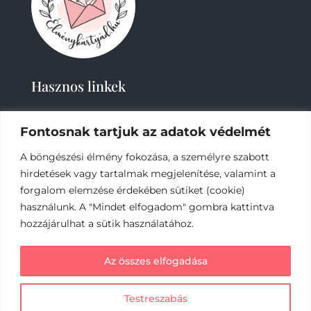
Hasznos linkek
Fontosnak tartjuk az adatok védelmét
A böngészési élmény fokozása, a személyre szabott
hirdetések vagy tartalmak megjelenítése, valamint a
forgalom elemzése érdekében sütiket (cookie)
használunk. A "Mindet elfogadom" gombra kattintva
2019-
2023 – Élménykártyád-Nagy Tímea © Minden
jog fenntartva.
hozzájárulhat a sütik használatához.
Az online fizetést a Barion Payment Zrt. biztosítja,
Az összes elfogadása
MNB engedély száma: H-EN-I-1064/2013
Testreszabás