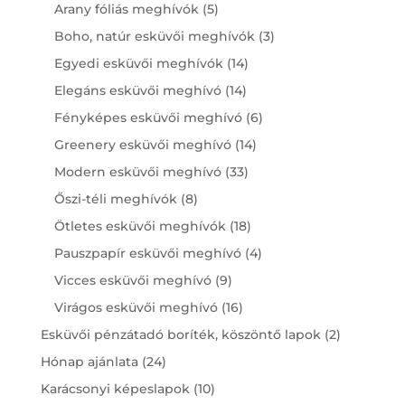
products
5
Arany fóliás meghívók
5
products
3
Boho, natúr esküvői meghívók
3
products
14
Egyedi esküvői meghívók
14
products
14
Elegáns esküvői meghívó
14
products
6
Fényképes esküvői meghívó
6
products
14
Greenery esküvői meghívó
14
products
33
Modern esküvői meghívó
33
products
8
Őszi-téli meghívók
8
products
18
Ötletes esküvői meghívók
18
products
4
Pauszpapír esküvői meghívó
4
products
9
Vicces esküvői meghívó
9
products
16
Virágos esküvői meghívó
16
products
2
Esküvői pénzátadó boríték, köszöntő lapok
2
products
24
Hónap ajánlata
24
products
10
Karácsonyi képeslapok
10