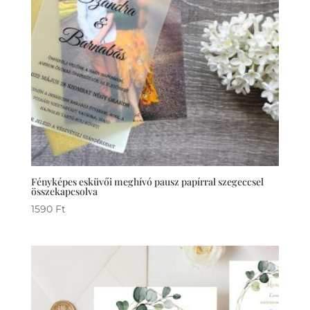
Fényképes esküvői meghívó pausz papírral szegeccsel
összekapcsolva
1590
Ft