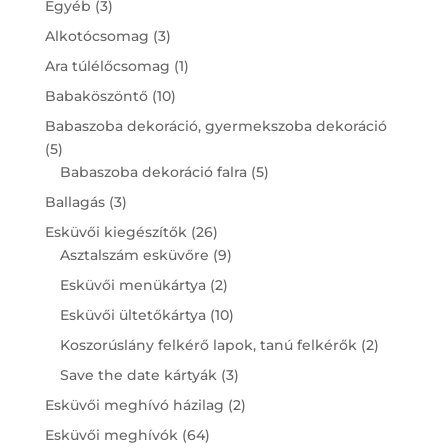
3
Egyéb
3
products
3
Alkotócsomag
3
products
1
Ara túlélőcsomag
1
product
10
Babaköszöntő
10
products
Babaszoba dekoráció, gyermekszoba dekoráció
5
5
products
5
Babaszoba dekoráció falra
5
products
3
Ballagás
3
products
26
Esküvői kiegészítők
26
products
9
Asztalszám esküvőre
9
products
2
Esküvői menükártya
2
products
10
Esküvői ültetőkártya
10
products
2
Koszorúslány felkérő lapok, tanú felkérők
2
products
3
Save the date kártyák
3
products
2
Esküvői meghívó házilag
2
products
64
Esküvői meghívók
64