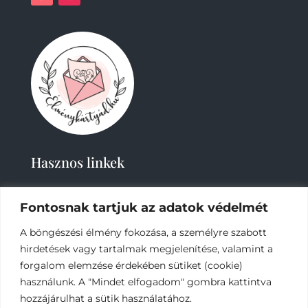
Hasznos linkek
Fontosnak tartjuk az adatok védelmét
A böngészési élmény fokozása, a személyre szabott
hirdetések vagy tartalmak megjelenítése, valamint a
forgalom elemzése érdekében sütiket (cookie)
2019-
2023 – Élménykártyád-Nagy Tímea © Minden
használunk. A "Mindet elfogadom" gombra kattintva
jog fenntartva.
hozzájárulhat a sütik használatához.