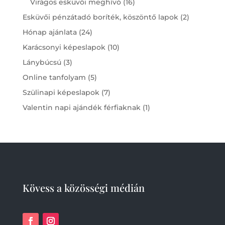
16
Virágos esküvői meghívó
16
products
2
Esküvői pénzátadó boríték, köszöntő lapok
2
products
24
Hónap ajánlata
24
products
10
Karácsonyi képeslapok
10
products
3
Lánybúcsú
3
products
5
Online tanfolyam
5
products
7
Szülinapi képeslapok
7
products
1
Valentin napi ajándék férfiaknak
1
product
Kövess a közösségi médián