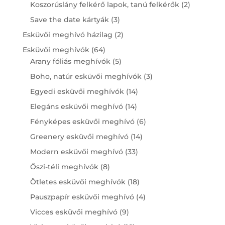
products
2
Koszorúslány felkérő lapok, tanú felkérők
2
products
3
Save the date kártyák
3
products
2
Esküvői meghívó házilag
2
products
64
Esküvői meghívók
64
products
5
Arany fóliás meghívók
5
products
3
Boho, natúr esküvői meghívók
3
products
14
Egyedi esküvői meghívók
14
products
14
Elegáns esküvői meghívó
14
products
6
Fényképes esküvői meghívó
6
products
14
Greenery esküvői meghívó
14
products
33
Modern esküvői meghívó
33
products
8
Őszi-téli meghívók
8
products
18
Ötletes esküvői meghívók
18
products
4
Pauszpapír esküvői meghívó
4
products
9
Vicces esküvői meghívó
9
products