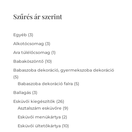
Szűrés ár szerint
3
Egyéb
3
products
3
Alkotócsomag
3
products
1
Ara túlélőcsomag
1
product
10
Babaköszöntő
10
products
Babaszoba dekoráció, gyermekszoba dekoráció
5
5
products
5
Babaszoba dekoráció falra
5
products
3
Ballagás
3
products
26
Esküvői kiegészítők
26
products
9
Asztalszám esküvőre
9
products
2
Esküvői menükártya
2
products
10
Esküvői ültetőkártya
10