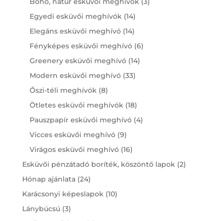
3
Boho, natúr esküvői meghívók
3
products
14
Egyedi esküvői meghívók
14
products
14
Elegáns esküvői meghívó
14
products
6
Fényképes esküvői meghívó
6
products
14
Greenery esküvői meghívó
14
products
33
Modern esküvői meghívó
33
products
8
Őszi-téli meghívók
8
products
18
Ötletes esküvői meghívók
18
products
4
Pauszpapír esküvői meghívó
4
products
9
Vicces esküvői meghívó
9
products
16
Virágos esküvői meghívó
16
products
2
Esküvői pénzátadó boríték, köszöntő lapok
2
products
24
Hónap ajánlata
24
products
10
Karácsonyi képeslapok
10
products
3
Lánybúcsú
3
products