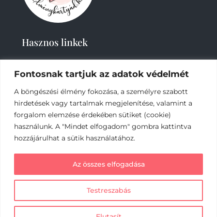
Hasznos linkek
Fontosnak tartjuk az adatok védelmét
A böngészési élmény fokozása, a személyre szabott
hirdetések vagy tartalmak megjelenítése, valamint a
forgalom elemzése érdekében sütiket (cookie)
használunk. A "Mindet elfogadom" gombra kattintva
2019-
2023 – Élménykártyád-Nagy Tímea © Minden
jog fenntartva.
hozzájárulhat a sütik használatához.
Az online fizetést a Barion Payment Zrt. biztosítja,
Az összes elfogadása
MNB engedély száma: H-EN-I-1064/2013
Testreszabás
Elutasít