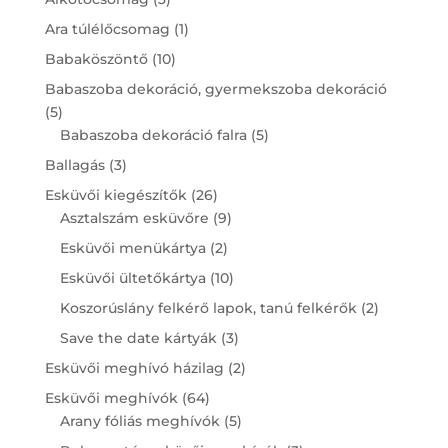
products
1
Ara túlélőcsomag
1
product
10
Babaköszöntő
10
products
Babaszoba dekoráció, gyermekszoba dekoráció
5
5
products
5
Babaszoba dekoráció falra
5
products
3
Ballagás
3
products
26
Esküvői kiegészítők
26
products
9
Asztalszám esküvőre
9
products
2
Esküvői menükártya
2
products
10
Esküvői ültetőkártya
10
products
2
Koszorúslány felkérő lapok, tanú felkérők
2
products
3
Save the date kártyák
3
products
2
Esküvői meghívó házilag
2
products
64
Esküvői meghívók
64
products
5
Arany fóliás meghívók
5
products