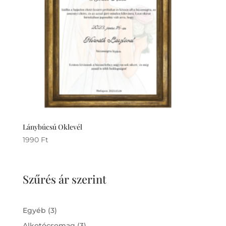
Lánybúcsú Oklevél
1990
Ft
Szűrés ár szerint
3
Egyéb
3
products
3
Alkotócsomag
3