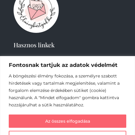
Hasznos linkek
Fontosnak tartjuk az adatok védelmét
A böngészési élmény fokozása, a személyre szabott
hirdetések vagy tartalmak megjelenítése, valamint a
forgalom elemzése érdekében sütiket (cookie)
2019-
2023 – Élménykártyád-Nagy Tímea © Minden
használunk. A "Mindet elfogadom" gombra kattintva
jog fenntartva.
hozzájárulhat a sütik használatához.
Az online fizetést a Barion Payment Zrt. biztosítja,
Az összes elfogadása
MNB engedély száma: H-EN-I-1064/2013