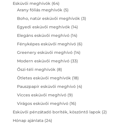
products
64
Esküvői meghívók
64
products
5
Arany fóliás meghívók
5
products
3
Boho, natúr esküvői meghívók
3
products
14
Egyedi esküvői meghívók
14
products
14
Elegáns esküvői meghívó
14
products
6
Fényképes esküvői meghívó
6
products
14
Greenery esküvői meghívó
14
products
33
Modern esküvői meghívó
33
products
8
Őszi-téli meghívók
8
products
18
Ötletes esküvői meghívók
18
products
4
Pauszpapír esküvői meghívó
4
products
9
Vicces esküvői meghívó
9
products
16
Virágos esküvői meghívó
16
products
2
Esküvői pénzátadó boríték, köszöntő lapok
2
products
24
Hónap ajánlata
24
products