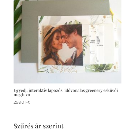
Egyedi, interaktív lapozós, idővonalas greenery esküvői
meghívó
2990
Ft
Szűrés ár szerint