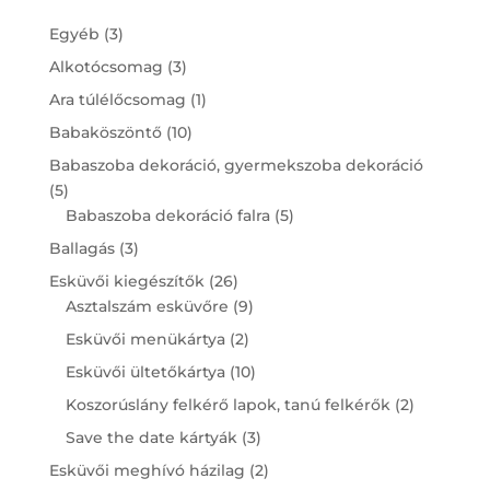
3
Egyéb
3
products
3
Alkotócsomag
3
products
1
Ara túlélőcsomag
1
product
10
Babaköszöntő
10
products
Babaszoba dekoráció, gyermekszoba dekoráció
5
5
products
5
Babaszoba dekoráció falra
5
products
3
Ballagás
3
products
26
Esküvői kiegészítők
26
products
9
Asztalszám esküvőre
9
products
2
Esküvői menükártya
2
products
10
Esküvői ültetőkártya
10
products
2
Koszorúslány felkérő lapok, tanú felkérők
2
products
3
Save the date kártyák
3
products
2
Esküvői meghívó házilag
2