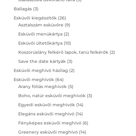
products
3
Ballagás
3
products
26
Esküvői kiegészítők
26
products
9
Asztalszám esküvőre
9
products
2
Esküvői menükártya
2
products
10
Esküvői ültetőkártya
10
products
2
Koszorúslány felkérő lapok, tanú felkérők
2
products
3
Save the date kártyák
3
products
2
Esküvői meghívó házilag
2
products
64
Esküvői meghívók
64
products
5
Arany fóliás meghívók
5
products
3
Boho, natúr esküvői meghívók
3
products
14
Egyedi esküvői meghívók
14
products
14
Elegáns esküvői meghívó
14
products
6
Fényképes esküvői meghívó
6
products
14
Greenery esküvői meghívó
14