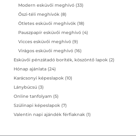
products
33
Modern esküvői meghívó
33
products
8
Őszi-téli meghívók
8
products
18
Ötletes esküvői meghívók
18
products
4
Pauszpapír esküvői meghívó
4
products
9
Vicces esküvői meghívó
9
products
16
Virágos esküvői meghívó
16
products
2
Esküvői pénzátadó boríték, köszöntő lapok
2
products
24
Hónap ajánlata
24
products
10
Karácsonyi képeslapok
10
products
3
Lánybúcsú
3
products
5
Online tanfolyam
5
products
7
Szülinapi képeslapok
7
products
1
Valentin napi ajándék férfiaknak
1
product