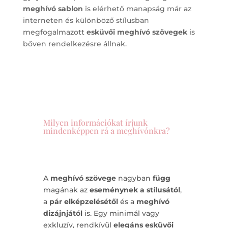
meghívó sablon
is elérhető manapság már az
interneten és különböző stílusban
megfogalmazott
esküvői meghívó szövegek
is
bőven rendelkezésre állnak.
Milyen információkat írjunk
mindenképpen rá a meghívónkra?
A
meghívó szövege
nagyban
függ
magának az
eseménynek a stílusától
,
a
pár elképzelésétől
és a
meghívó
dizájnjától
is. Egy minimál vagy
exkluzív, rendkívül
elegáns esküvői