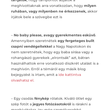
tartjátok
, hogy támpontot adjatok a
meghívottaknak arra vonatkozóan, hogy
milyen
ruhában, vagy milyenben ne érkezzenek,
akkor
írjátok bele a szövegbe ezt is
–
No baby please, avagy gyerekmentes esküvő
.
Amennyiben szeretnétek
egy fergeteges bulit
csapni vendégeitekkel
a Nagy Napotokon és
nem szeretnétek, hogy egy baba sírása vagy a
rohangászó gyerekek „elrontsák” azt, bátran
használhattok erre vonatkozó diszkrét utalást is a
meghívón. Erről a témáról egy másik blog
bejegyzést is írtam, amit a
ide kattintva
olvashatsz el.
– Egy csodás
fénykép
rólatok. Kiváló ötlet egy
szép fotót a
jegyes fotózásotokról
is rárakni a
meghívótokra, így még személyesebbé