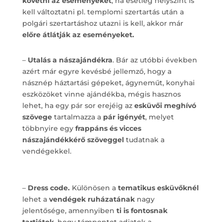
követni az eseményeket
, ha esetleg helyszínt is
kell változtatni pl. templomi szertartás után a
polgári szertartáshoz utazni is kell, akkor már
előre átlátják az eseményeket.
–
Utalás a nászajándékra
. Bár az utóbbi években
azért már egyre kevésbé jellemző, hogy a
násznép háztartási gépeket, ágyneműt, konyhai
eszközöket vinne ajándékba, mégis hasznos
lehet, ha egy pár sor erejéig az
esküvői meghívó
szövege
tartalmazza a
pár igényét
, melyet
többnyire egy
frappáns és vicces
nászajándékkérő szöveggel
tudatnak a
vendégekkel.
–
Dress code.
Különösen a
tematikus esküvőknél
lehet a
vendégek ruházatának
nagy
jelentősége, amennyiben
ti is fontosnak