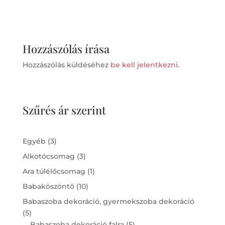
Hozzászólás írása
Hozzászólás küldéséhez
be kell jelentkezni
.
Szűrés ár szerint
3
Egyéb
3
products
3
Alkotócsomag
3
products
1
Ara túlélőcsomag
1
product
10
Babaköszöntő
10
products
Babaszoba dekoráció, gyermekszoba dekoráció
5
5
products
5
Babaszoba dekoráció falra
5