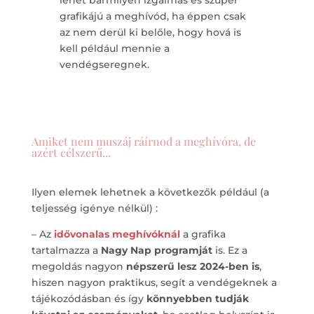
lehet bármilyen izgalmas és szuper
grafikájú a meghívód, ha éppen csak
az nem derül ki belőle, hogy hová is
kell például mennie a
vendégseregnek.
Amiket nem muszáj ráírnod a meghívóra, de
azért célszerű...
Ilyen elemek lehetnek a következők például (a
teljesség igénye nélkül) :
– Az
idővonalas meghívóknál
a grafika
tartalmazza a
Nagy Nap programját
is. Ez a
megoldás nagyon
népszerű lesz
2024-ben is
,
hiszen nagyon praktikus, segít a vendégeknek a
tájékozódásban és így
könnyebben tudják