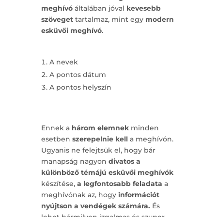
meghívó
általában jóval
kevesebb
szöveget
tartalmaz, mint egy
modern
esküvői meghívó
.
Mik tehát a kötelező tartalmi elemek?
A nevek
A pontos dátum
A pontos helyszín
Ennek a
három elemnek
minden
esetben
szerepelnie kell
a meghívón.
Ugyanis ne felejtsük el, hogy bár
manapság nagyon
divatos a
különböző témájú
esküvői meghívók
készítése,
a legfontosabb feladata
a
meghívónak az, hogy
információt
nyújtson a vendégek számára.
És