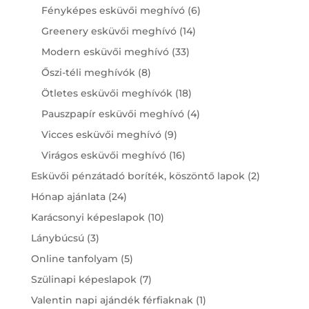
products
6
Fényképes esküvői meghívó
6
products
14
Greenery esküvői meghívó
14
products
33
Modern esküvői meghívó
33
products
8
Őszi-téli meghívók
8
products
18
Ötletes esküvői meghívók
18
products
4
Pauszpapír esküvői meghívó
4
products
9
Vicces esküvői meghívó
9
products
16
Virágos esküvői meghívó
16
products
2
Esküvői pénzátadó boríték, köszöntő lapok
2
products
24
Hónap ajánlata
24
products
10
Karácsonyi képeslapok
10
products
3
Lánybúcsú
3
products
5
Online tanfolyam
5
products
7
Szülinapi képeslapok
7
products
1
Valentin napi ajándék férfiaknak
1