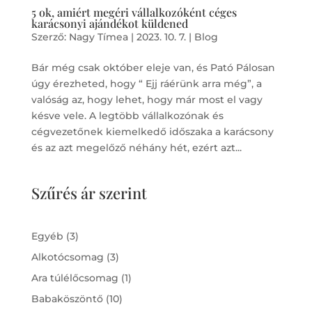
5 ok, amiért megéri vállalkozóként céges
karácsonyi ajándékot küldened
Szerző:
Nagy Tímea
|
2023. 10. 7.
|
Blog
Bár még csak október eleje van, és Pató Pálosan
úgy érezheted, hogy “ Ejj ráérünk arra még”, a
valóság az, hogy lehet, hogy már most el vagy
késve vele. A legtöbb vállalkozónak és
cégvezetőnek kiemelkedő időszaka a karácsony
és az azt megelőző néhány hét, ezért azt...
Szűrés ár szerint
3
Egyéb
3
products
3
Alkotócsomag
3
products
1
Ara túlélőcsomag
1
product
10
Babaköszöntő
10