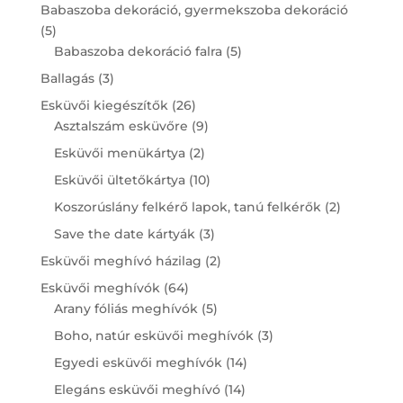
products
Babaszoba dekoráció, gyermekszoba dekoráció
5
5
products
5
Babaszoba dekoráció falra
5
products
3
Ballagás
3
products
26
Esküvői kiegészítők
26
products
9
Asztalszám esküvőre
9
products
2
Esküvői menükártya
2
products
10
Esküvői ültetőkártya
10
products
2
Koszorúslány felkérő lapok, tanú felkérők
2
products
3
Save the date kártyák
3
products
2
Esküvői meghívó házilag
2
products
64
Esküvői meghívók
64
products
5
Arany fóliás meghívók
5
products
3
Boho, natúr esküvői meghívók
3
products
14
Egyedi esküvői meghívók
14
products
14
Elegáns esküvői meghívó
14