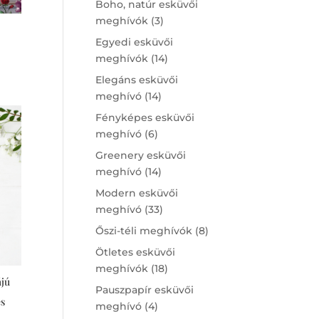
Boho, natúr esküvői
3
meghívók
3
products
Egyedi esküvői
14
meghívók
14
products
Elegáns esküvői
14
meghívó
14
products
Fényképes esküvői
6
meghívó
6
products
Greenery esküvői
14
meghívó
14
products
Modern esküvői
33
meghívó
33
products
8
Őszi-téli meghívók
8
products
Ötletes esküvői
18
meghívók
18
ájú
products
Pauszpapír esküvői
es
4
meghívó
4