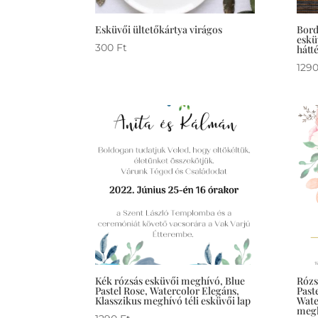
Esküvői ültetőkártya virágos
Bord
eskü
300
Ft
hátté
129
Kék rózsás esküvői meghívó, Blue
Rózs
Pastel Rose, Watercolor Elegáns,
Past
Klasszikus meghívó téli esküvői lap
Wate
megh