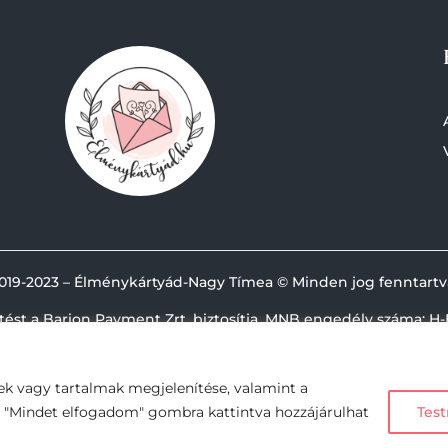
019-
2023 – Élménykártyád-Nagy Tímea © Minden jog fenntartv
etést a Barion Payment Zrt. biztosítja, MNB engedély száma: H-
ek vagy tartalmak megjelenítése, valamint a
A "Mindet elfogadom" gombra kattintva hozzájárulhat
Test