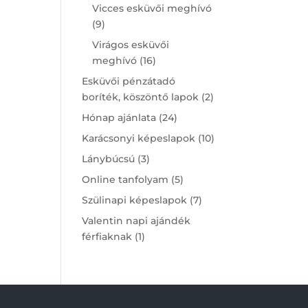
products
Vicces esküvői meghívó
9
9
products
Virágos esküvői
16
meghívó
16
products
Esküvői pénzátadó
2
boríték, köszöntő lapok
2
products
24
Hónap ajánlata
24
products
10
Karácsonyi képeslapok
10
products
3
Lánybúcsú
3
products
5
Online tanfolyam
5
products
7
Szülinapi képeslapok
7
products
Valentin napi ajándék
1
férfiaknak
1
product