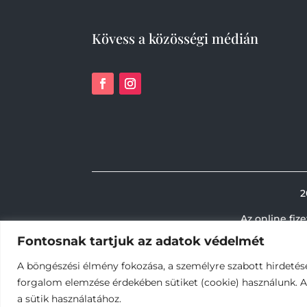
Kövess a közösségi médián
2
Az online fiz
Fontosnak tartjuk az adatok védelmét
A böngészési élmény fokozása, a személyre szabott hirdetés
forgalom elemzése érdekében sütiket (cookie) használunk. 
a sütik használatához.