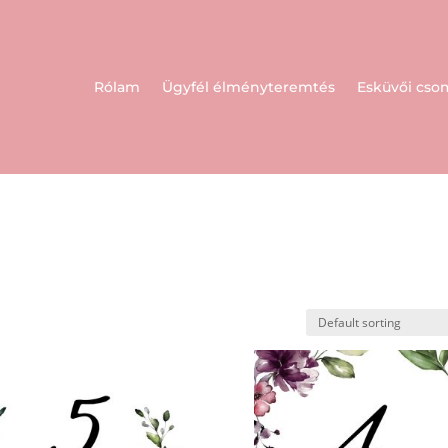
Rólam
Ügyfél élményteremtés
Esküvői cs