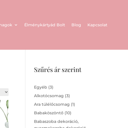
omagok
Élménykártyád Bolt
Blog
Kapcsolat
Szűrés ár szerint
3
Egyéb
3
products
3
Alkotócsomag
3
products
1
Ara túlélőcsomag
1
product
10
Babaköszöntő
10
products
Babaszoba dekoráció,
gyermekszoba dekoráció