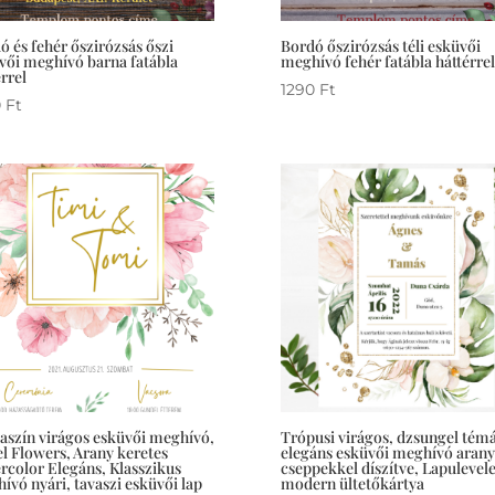
ó és fehér őszirózsás őszi
Bordó őszirózsás téli esküvői
vői meghívó barna fatábla
meghívó fehér fatábla háttérrel
rrel
1290
Ft
0
Ft
aszín virágos esküvői meghívó,
Trópusi virágos, dzsungel tém
el Flowers, Arany keretes
elegáns esküvői meghívó arany
rcolor Elegáns, Klasszikus
cseppekkel díszítve, Lapulevel
ívó nyári, tavaszi esküvői lap
modern ültetőkártya