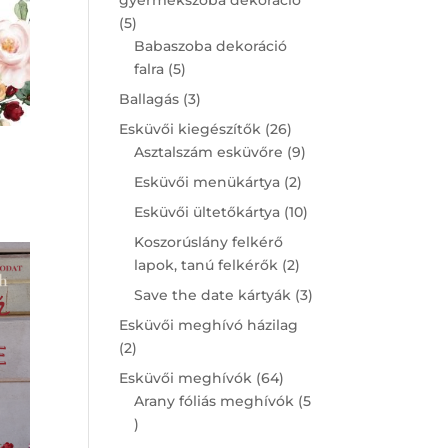
5
5
products
Babaszoba dekoráció
5
falra
5
products
3
Ballagás
3
products
26
Esküvői kiegészítők
26
products
9
Asztalszám esküvőre
9
products
2
Esküvői menükártya
2
products
10
Esküvői ültetőkártya
10
products
Koszorúslány felkérő
2
lapok, tanú felkérők
2
products
3
Save the date kártyák
3
products
Esküvői meghívó házilag
2
2
products
64
Esküvői meghívók
64
products
Arany fóliás meghívók
5
5
products