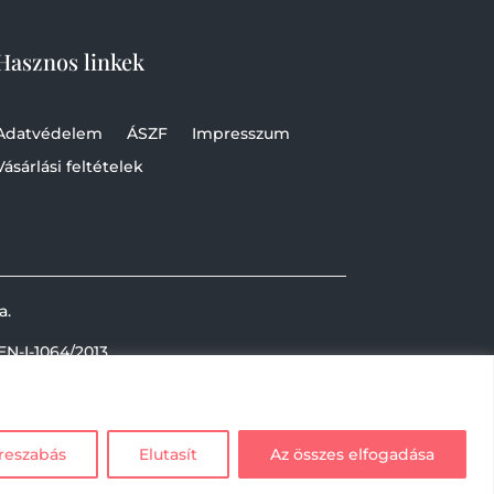
Hasznos linkek
Adatvédelem
ÁSZF
Impresszum
Vásárlási feltételek
a.
EN-I-1064/2013
reszabás
Elutasít
Az összes elfogadása