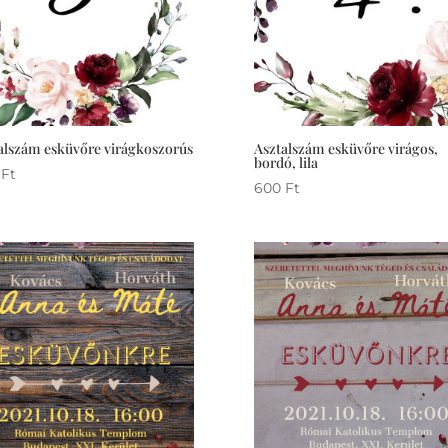
alszám esküvőre virágkoszorús
Asztalszám esküvőre virágos,
bordó, lila
0
Ft
600
Ft